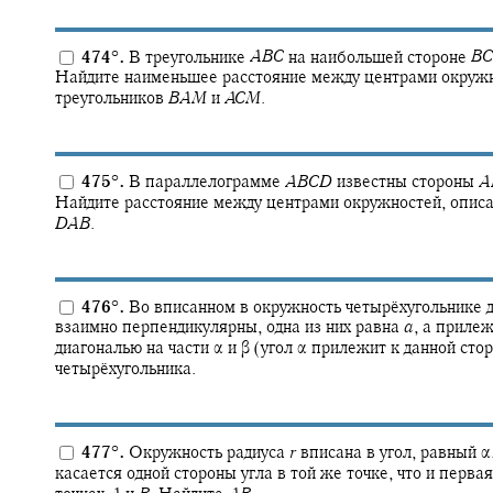
474
°
.
В треугольнике
A
B
C
на наибольшей стороне
B
C
Найдите наименьшее расстояние между центрами окружн
треугольников
B
A
M
и
A
C
M
.
475
°
.
В параллелограмме
A
B
C
D
известны стороны
A
Найдите расстояние между центрами окружностей, опис
D
A
B
.
476
°
.
Во вписанном в окружность четырёхугольнике 
взаимно перпендикулярны, одна из них равна
a
,
а прилеж
диагональю на части
α
и
β
(угол
α
прилежит к данной стор
четырёхугольника.
477
°
.
Окружность радиуса
r
вписана в угол, равный
α
касается одной стороны угла в той же точке, что и перва