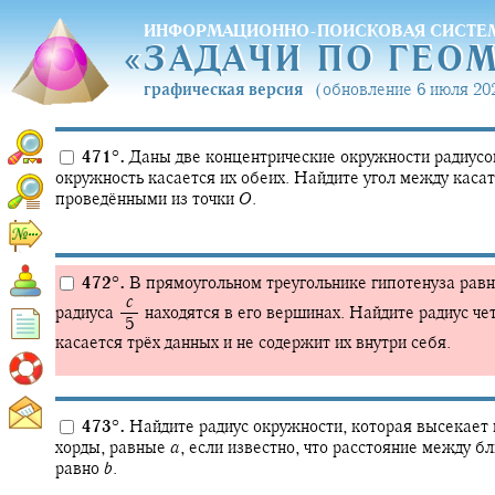
ИНФОРМАЦИОННО-ПОИСКОВАЯ СИСТЕ
«
ЗАДАЧИ ПО ГЕО
«
ЗАДАЧИ ПО ГЕО
графическая версия
(обновление 6 июля 202
471
°
.
Даны две концентрические окружности радиусо
окружность касается их обеих. Найдите угол между каса
проведёнными из точки
O
.
472
°
.
В прямоугольном треугольнике гипотенуза рав
‍
c
радиуса
находятся в его вершинах. Найдите радиус че
‍ 5
касается трёх данных и не содержит их внутри себя.
473
°
.
Найдите радиус окружности, которая высекает н
хорды, равные
a
,
если известно, что расстояние между б
равно
b
.