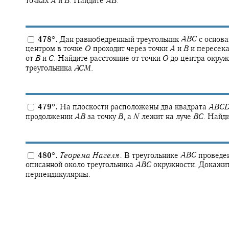
точках
A
и
B
.
Найдите
A
B
.
478
°
.
Дан равнобедренный треугольник
A
B
C
с основ
центром в точке
O
проходит через точки
A
и
B
и пересек
от
B
и
C
.
Найдите расстояние от точки
O
до центра окруж
треугольника
A
C
M
.
479
°
.
На плоскости расположены два квадрата
A
B
C
продолжении
A
B
за точку
B
,
а
N
лежит на луче
B
C
.
Найди
480
°
.
Теорема Нагеля.
В треугольнике
A
B
C
проведе
описанной около треугольника
A
B
C
окружности. Докажит
перпендикулярны.