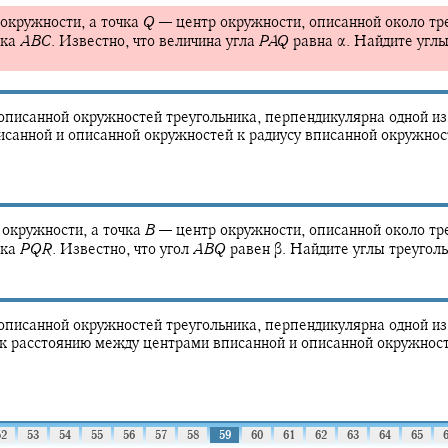
окружности, а точка
Q
—
центр окружности, описанной около тр
ика
A
B
C
.
Известно, что величина угла
P
A
Q
равна
α.
Найдите углы
писанной окружностей треугольника, перпендикулярна одной из 
исанной и описанной окружностей к радиусу вписанной окружно
 окружности, а точка
B
—
центр окружности, описанной около тр
ика
P
Q
R
.
Известно, что угол
A
B
Q
равен
β.
Найдите углы треугол
писанной окружностей треугольника, перпендикулярна одной из 
 к расстоянию между центрами вписанной и описанной окружнос
52
53
54
55
56
57
58
59
60
61
62
63
64
65