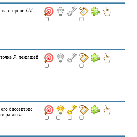
 на стороне
L
M
.
 точке
P
,
лежащей
его биссектрис.
сти равно
h
.