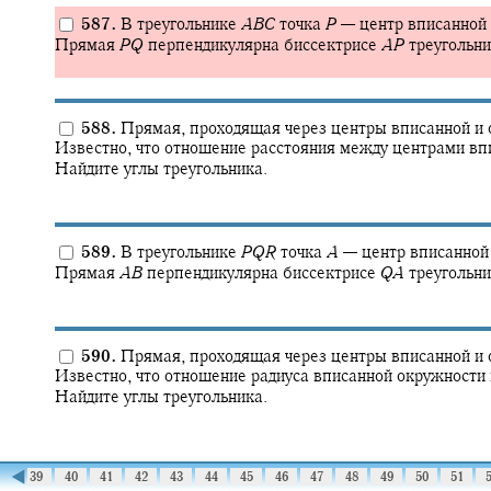
587.
В треугольнике
A
B
C
точка
P
—
центр вписанной 
Прямая
P
Q
перпендикулярна биссектрисе
A
P
треугольн
588.
Прямая, проходящая через центры вписанной и о
Известно, что отношение расстояния между центрами вп
Найдите углы треугольника.
589.
В треугольнике
P
Q
R
точка
A
—
центр вписанной
Прямая
A
B
перпендикулярна биссектрисе
Q
A
треугольн
590.
Прямая, проходящая через центры вписанной и о
Известно, что отношение радиуса вписанной окружности
Найдите углы треугольника.
◀
38
39
40
41
42
43
44
45
46
47
48
49
50
51