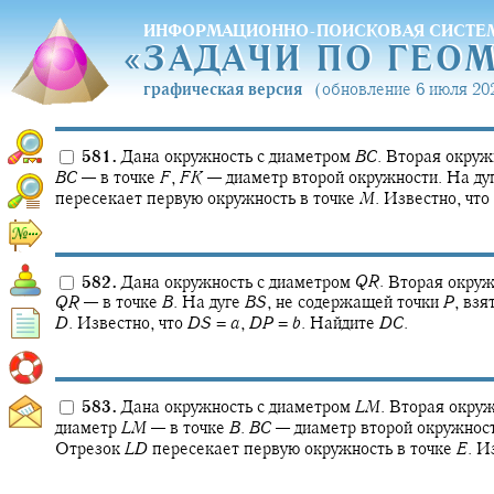
ИНФОРМАЦИОННО-ПОИСКОВАЯ СИСТЕ
«
ЗАДАЧИ ПО ГЕО
«
ЗАДАЧИ ПО ГЕО
графическая версия
(обновление 6 июля 202
581.
Дана окружность с диаметром
B
C
.
Вторая окружн
B
C
—
в точке
F
,
F
K
—
диаметр второй окружности. На ду
пересекает первую окружность в точке
M
.
Известно, что
582.
Дана окружность с диаметром
Q
R
.
Вторая окружн
Q
R
—
в точке
B
.
На дуге
B
S
,
не содержащей точки
P
,
взят
D
.
Известно, что
D
S
=
a
,
D
P
=
b
.
Найдите
D
C
.
583.
Дана окружность с диаметром
L
M
.
Вторая окруж
диаметр
L
M
—
в точке
B
.
B
C
—
диаметр второй окружност
Отрезок
L
D
пересекает первую окружность в точке
E
.
Из