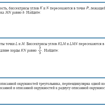
ость, биссектрисы углов
K
и
N
пересекаются в точке
P
,
лежащей
зка
M
N
равно
b
.
Найдите:
ты точки
L
и
M
.
Биссектрисы углов
K
L
M
и
L
M
N
пересекаются в
‍ 2
 длине хорды
K
N
равно
.
Найдите:
‍ 5
писанной окружностей треугольника, перпендикулярна одной из 
исанной и описанной окружностей к радиусу описанной окружно