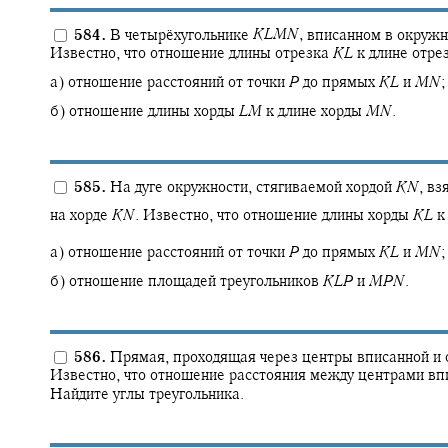
584.
В четырёхугольнике
K
L
M
N
,
вписанном в окружн
Известно, что отношение длины отрезка
K
L
к длине отре
а) отношение расстояний от точки
P
до прямых
K
L
и
M
N
;
б) отношение длины хорды
L
M
к длине хорды
M
N
.
585.
На дуге окружности, стягиваемой хордой
K
N
,
взя
на хорде
K
N
.
Известно, что отношение длины хорды
K
L
к
а) отношение расстояний от точки
P
до прямых
K
L
и
M
N
;
б) отношение площадей треугольников
K
L
P
и
M
P
N
.
586.
Прямая, проходящая через центры вписанной и о
Известно, что отношение расстояния между центрами вп
Найдите углы треугольника.