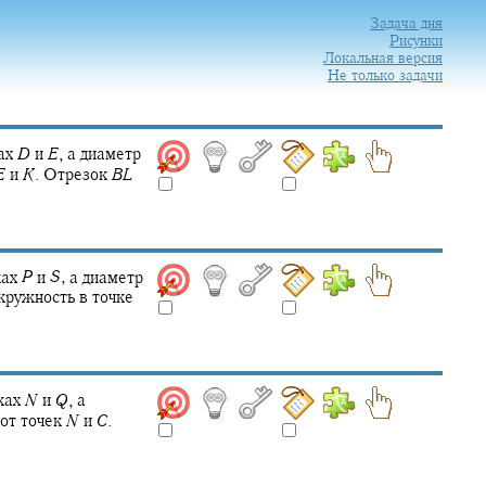
Задача дня
Рисунки
Локальная версия
Не только задачи
ках
D
и
E
,
а диаметр
E
и
K
.
Отрезок
B
L
ках
P
и
S
,
а диаметр
кружность в точке
ках
N
и
Q
,
а
от точек
N
и
C
.