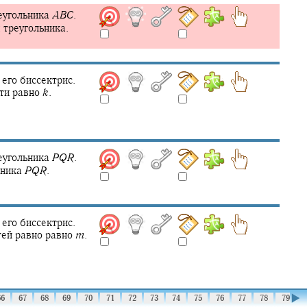
еугольника
A
B
C
.
 треугольника.
его биссектрис.
сти равно
k
.
еугольника
P
Q
R
.
ьника
P
Q
R
.
его биссектрис.
тей равно равно
m
.
▶
66
67
68
69
70
71
72
73
74
75
76
77
78
79