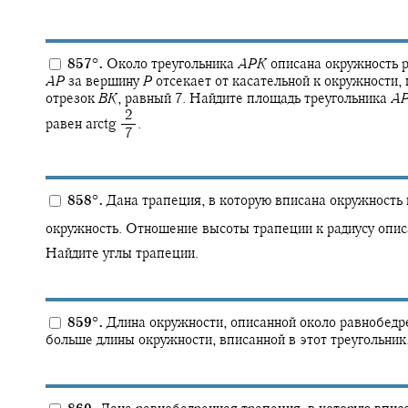
857
°
.
Около треугольника
A
P
K
описана окружность р
A
P
за вершину
P
отсекает от касательной к окружности,
отрезок
B
K
,
равный 7. Найдите площадь треугольника
A
‍ 2
равен
arctg ‍
.
‍ 7
858
°
.
Дана трапеция, в которую вписана окружность 
окружность. Отношение высоты трапеции к радиусу опи
Найдите углы трапеции.
859
°
.
Длина окружности, описанной около равнобедре
больше длины окружности, вписанной в этот треугольник