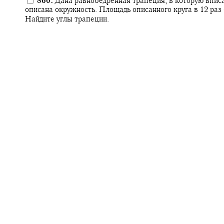
860.
Дана равнобедренная трапеция, в которую вписа
описана окружность. Площадь описанного круга в 12 раз
Найдите углы трапеции.