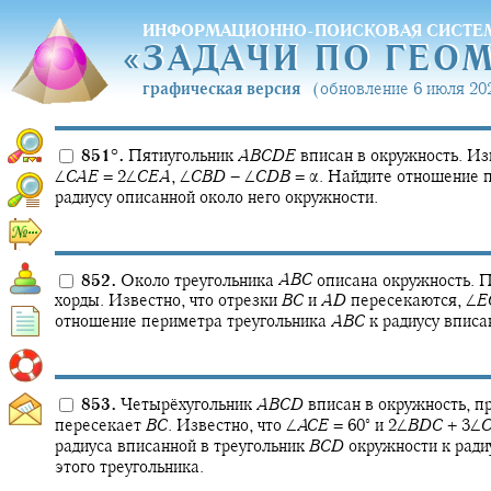
ИНФОРМАЦИОННО-ПОИСКОВАЯ СИСТЕ
«
ЗАДАЧИ ПО ГЕО
«
ЗАДАЧИ ПО ГЕО
графическая версия
(обновление 6 июля 202
851
°
.
Пятиугольник
A
B
C
D
E
вписан в окружность. Из
∠
C
A
E
= 2∠
C
E
A
,
∠
C
B
D
− ∠
C
D
B
= α.
Найдите отношение п
радиусу описанной около него окружности.
852.
Около треугольника
A
B
C
описана окружность. 
хорды. Известно, что отрезки
B
C
и
A
D
пересекаются,
∠
E
отношение периметра треугольника
A
B
C
к радиусу вписа
853.
Четырёхугольник
A
B
C
D
вписан в окружность, п
∘
пересекает
B
C
.
Известно, что
∠
A
C
E
= 60‍
и
2∠
B
D
C
+ 3∠
радиуса вписанной в треугольник
B
C
D
окружности к ради
этого треугольника.