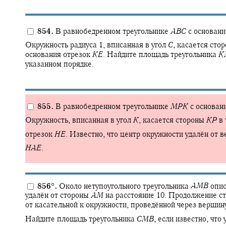
854.
В равнобедренном треугольнике
A
B
C
с основан
Окружность радиуса 1, вписанная в угол
C
,
касается сто
основания отрезок
K
E
.
Найдите площадь треугольника
K
указанном порядке.
855.
В равнобедренном треугольнике
M
P
K
с основан
Окружность, вписанная в угол
K
,
касается стороны
K
P
в 
отрезок
H
E
.
Известно, что центр окружности удалён от
H
A
E
.
856
°
.
Около нетупоугольного треугольника
A
M
B
опис
удалён от стороны
A
M
на расстояние 10. Продолжение с
от касательной к окружности, проведённой через верши
Найдите площадь треугольника
C
M
B
,
если известно, что 