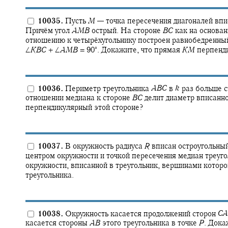
10035.
Пусть
M
—
точка пересечения диагоналей вп
Причём угол
A
M
B
острый. На стороне
B
C
как на основан
отношению к четырёхугольнику построен равнобедренны
∘
∠
K
B
C
+ ∠
A
M
B
= 90‍
.
Докажите, что прямая
K
M
перпенд
10036.
Периметр треугольника
A
B
C
в
k
раз больше 
отношении медиана к стороне
B
C
делит диаметр вписанно
перпендикулярный этой стороне?
10037.
В окружность радиуса
R
вписан остроугольный
центром окружности и точкой пересечения медиан треуг
окружности, вписанной в треугольник, вершинами которо
треугольника.
10038.
Окружность касается продолжений сторон
C
A
касается стороны
A
B
этого треугольника в точке
P
.
Докаж