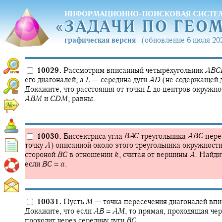
ИНФОРМАЦИОННО-ПОИСКОВАЯ СИСТЕ
«
ЗАДАЧИ ПО ГЕО
«
ЗАДАЧИ ПО ГЕО
графическая версия
(обновление 6 июля 202
10029.
Рассмотрим вписанный четырёхугольник
A
B
C
его диагоналей, а
L
—
середина дуги
A
D
(не содержащей д
Докажите, что расстояния от точки
L
до центров окружнос
A
B
M
и
C
D
M
,
равны.
10030.
Биссектриса угла
B
A
C
треугольника
A
B
C
пере
точку
A
)
описанной около этого треугольника окружности
стороной
B
C
в отношении
k
,
считая от вершины
A
.
Найдит
если
B
C
=
a
.
10031.
Пусть
M
—
точка пересечения диагоналей вп
Докажите, что если
A
B
=
A
M
,
то прямая, проходящая чер
проходит через середину дуги
B
C
.