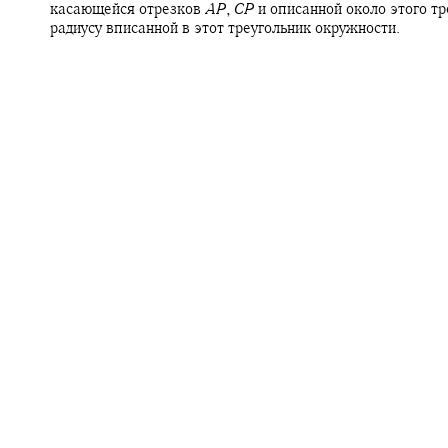
касающейся отрезков
A
P
,
C
P
и описанной около этого тр
радиусу вписанной в этот треугольник окружности.