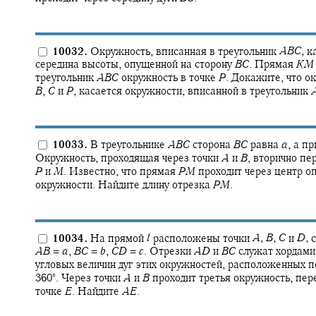
10032.
Окружность, вписанная в треугольник
A
B
C
,
ка
середина высоты, опущенной на сторону
B
C
.
Прямая
K
M
треугольник
A
B
C
окружность в точке
P
.
Докажите, что ок
B
,
C
и
P
,
касается окружности, вписанной в треугольник
10033.
В треугольнике
A
B
C
сторона
B
C
равна
a
,
а пр
Окружность, проходящая через точки
A
и
B
,
вторично пе
P
и
M
.
Известно, что прямая
P
M
проходит через центр о
окружности. Найдите длину отрезка
P
M
.
10034.
На прямой
l
расположены точки
A
,
B
,
C
и
D
,
с
A
B
=
a
,
B
C
=
b
,
C
D
=
c
.
Отрезки
A
D
и
B
C
служат хордами 
угловых величин дуг этих окружностей, расположенных п
∘
360‍
.
Через точки
A
и
B
проходит третья окружность, пе
точке
E
.
Найдите
A
E
.