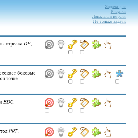
Задача дня
Рисунки
Локальная версия
Не только задачи
ны отрезка
D
E
,
есекает боковые
ой точке.
ол
B
D
C
.
угол
P
R
T
.