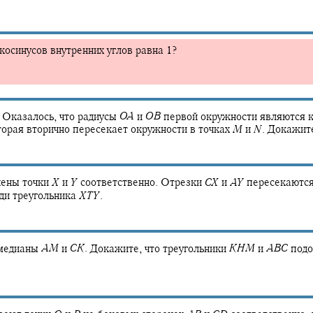
косинусов внутренних углов равна 1?
Оказалось, что радиусы
O
A
и
O
B
первой окружности являются 
орая вторично пересекает окружности в точках
M
и
N
.
Докажите
ены точки
X
и
Y
соответственно. Отрезки
C
X
и
A
Y
пересекаются
и треугольника
X
T
Y
.
медианы
A
M
и
C
K
.
Докажите, что треугольники
K
H
M
и
A
B
C
подо