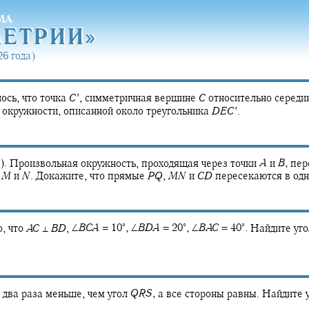
МА
МЕТРИ
И»
МЕТРИ
И»
6 года)
сь, что точка
C
′
,
симметричная вершине
C
относительно середи
 окружности, описанной около треугольника
D
E
C
′
.
).
Произвольная окружность, проходящая через точки
A
и
B
,
пер
х
M
и
N
.
Докажите, что прямые
P
Q
,
M
N
и
C
D
пересекаются в одн
∘
∘
∘
, что
A
C
⊥
B
D
,
∠
B
C
A
= 10‍
,
∠
B
D
A
= 20‍
,
∠
B
A
C
= 40‍
.
Найдите уг
 два раза меньше, чем угол
Q
R
S
,
а все стороны равны. Найдите 