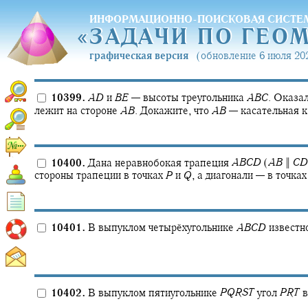
ИНФОРМАЦИОННО-ПОИСКОВАЯ СИСТЕ
«
ЗАДАЧИ ПО ГЕО
«
ЗАДАЧИ ПО ГЕО
графическая версия
(обновление 6 июля 202
10399.
A
D
и
B
E
—
высоты треугольника
A
B
C
.
Оказало
лежит на стороне
A
B
.
Докажите, что
A
B
—
касательная к
10400.
Дана неравнобокая трапеция
A
B
C
D
(
A
B
‖
C
D
стороны трапеции в точках
P
и
Q
,
а диагонали — в точка
10401.
В выпуклом четырёхугольнике
A
B
C
D
известно
10402.
В выпуклом пятиугольнике
P
Q
R
S
T
угол
P
R
T
в