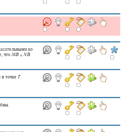
касательными ко
, что
M
B
⊥
N
B
.
 в точке
T
.
бны.