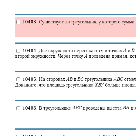
10403.
Существует ли треугольник, у которого сумма 
10404.
Две окружности пересекаются в точках
A
и
B
.
второй окружности. Через точку
A
проведена прямая, кот
10405.
На сторонах
A
B
и
B
C
треугольника
A
B
C
отмеч
Докажите, что площадь треугольника
X
B
Y
больше площад
10406.
В треугольнике
A
B
C
проведены высота
B
H
и 