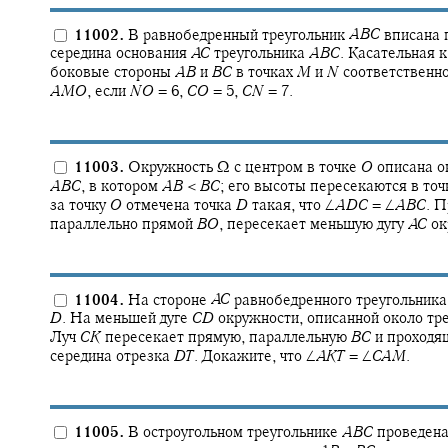
11002.
В равнобедренный треугольник
A
B
C
вписана 
середина основания
A
C
треугольника
A
B
C
.
Касательная к
боковые стороны
A
B
и
B
C
в точках
M
и
N
соответственно
A
M
O
,
если
N
O
= 6,
C
O
= 5,
C
N
= 7.
11003.
Окружность
Ω
с центром в точке
O
описана ок
A
B
C
,
в котором
A
B
<
B
C
;
его высоты пересекаются в то
за точку
O
отмечена точка
D
такая, что
∠
A
D
C
= ∠
A
B
C
.
Пр
параллельно прямой
B
O
,
пересекает меньшую дугу
A
C
ок
11004.
На стороне
A
C
равнобедренного треугольник
D
.
На меньшей дуге
C
D
окружности, описанной около тр
Луч
C
K
пересекает прямую, параллельную
B
C
и проходя
середина отрезка
D
T
.
Докажите, что
∠
A
K
T
= ∠
C
A
M
.
11005.
В остроугольном треугольнике
A
B
C
проведена