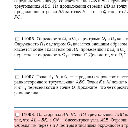
середины меньших дуг соответственно
A
B
и
B
C
окружнос
треугольника
A
B
C
.
На продолжении отрезка
B
D
за точк
продолжении отрезка
B
E
за точку
E
—
точка
Q
так, что
∠
P
Q
.
11006.
Окружности
Ω‍
и
Ω‍
с центрами
O
и
O
касаю
1
2
1
2
Окружность
Ω‍
с центром
O
касается внешним образом
3
3
касается общей касательной
A
B
,
проведённой к
Ω‍
и
Ω‍
,
1
2
пересекает окружность
Ω‍
в точке
C
.
Докажите, что
O
C
1
1
11007.
Точки
A
,
B
и
C
—
середины сторон соответс
1
1
1
равностороннего треугольника
A
B
C
.
Точки
K
и
M
лежат н
и
M
A
пересекаются в точке
O
.
Докажите, что четырёхуг
1
равновелики.
11008.
На сторонах
A
B
,
B
C
и
C
A
треугольника
A
B
C
в
так, что
A
L
=
B
K
,
а
C
N
—
биссектриса угла
A
C
B
.
Отрезк
Обозначим через
I
и
J
центры вписанных окружностей т