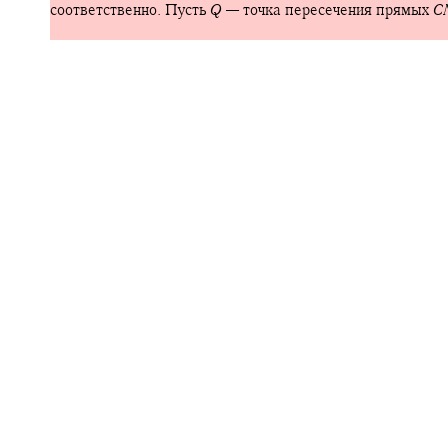
соответственно. Пусть
Q
—
точка пересечения прямых
C