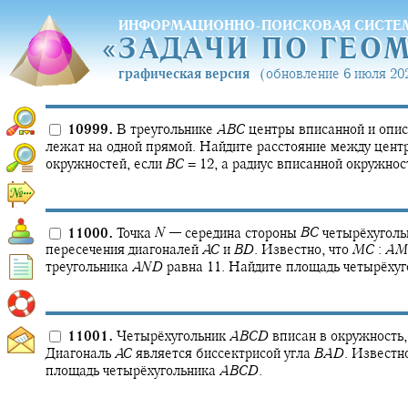
ИНФОРМАЦИОННО-ПОИСКОВАЯ СИСТЕ
«
ЗАДАЧИ ПО ГЕО
«
ЗАДАЧИ ПО ГЕО
графическая версия
(обновление 6 июля 202
10999.
В треугольнике
A
B
C
центры вписанной и опи
лежат на одной прямой. Найдите расстояние между цент
окружностей, если
B
C
= 12,
а радиус вписанной окружност
11000.
Точка
N
—
середина стороны
B
C
четырёхугол
пересечения диагоналей
A
C
и
B
D
.
Известно, что
M
C
:
A
M
треугольника
A
N
D
равна 11. Найдите площадь четырёху
11001.
Четырёхугольник
A
B
C
D
вписан в окружность
Диагональ
A
C
является биссектрисой угла
B
A
D
.
Известно
площадь четырёхугольника
A
B
C
D
.