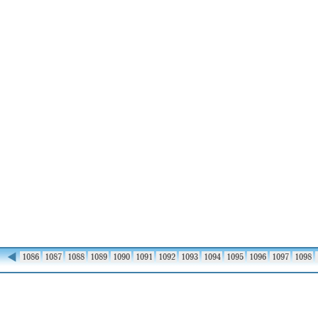
◀
1085
1086
1087
1088
1089
1090
1091
1092
1093
1094
1095
1096
1097
1098