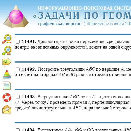
ИНФОРМАЦИОННО-ПОИСКОВАЯ СИСТЕ
«
ЗАДАЧИ ПО ГЕО
«
ЗАДАЧИ ПО ГЕО
графическая версия
(обновление 6 июля 202
11491.
Докажите, что точки пересечения средних лин
центры вневписанных окружностей, лежат на одной окру
11492.
Постройте треугольник
A
B
C
по вершине
A
,
це
отсекает на сторонах
A
B
и
A
C
равные отрезки от верши
11493.
В треугольнике
A
B
C
точка
I
—
центр вписанно
A
′
.
Через точку
I
проведена прямая
l
,
перпендикулярная
средней линии треугольника
A
B
C
,
параллельной стороне
11494.
Биссектрисы
A
A
,
B
B
и
C
C
треугольника
A
B