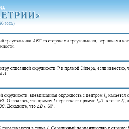
МА
МЕТРИ
И»
МЕТРИ
И»
6 года)
ий треугольника
A
B
C
со сторонами треугольника, вершинами кот
жности.
нтру описанной окружности
O
и прямой Эйлера, если известно, 
ны
A
.
й окружности, вневписанная окружность с центром
I
касается 
a
B
I
.
Оказалось, что прямая
l
пересекает прямую
I
A
′
в точке
K
,
л
a
∘
B
C
.
Докажите, что
∠
B
≤ 60‍
.
C
пересекаются в точке
I
.
Серединный перпендикуляр к отрезку