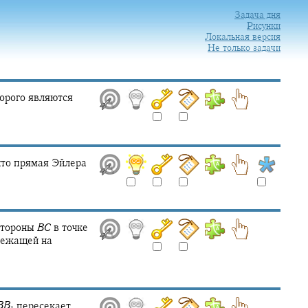
Задача дня
Рисунки
Локальная версия
Не только задачи
орого являются
что прямая Эйлера
стороны
B
C
в точке
ежащей на
B
B
пересекает