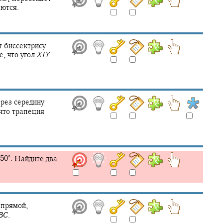
1
ются.
 биссектрису
, что угол
X
I
Y
рез середину
что трапеция
∘
50‍
.
Найдите два
 прямой,
B
C
.