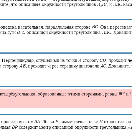
жите, что описанные окружности треугольников
A
I
C
и
A
B
C
каса
0
0
оведена касательная, параллельная стороне
B
C
.
Она пересекает
ина дуги
B
A
C
описанной окружности треугольника
A
B
C
.
Докажите
.
Перпендикуляр, опущенный из точки
A
сторону
C
D
,
проходит че
а сторону
A
B
,
проходит через середину диагонали
A
C
.
Докажите, 
∘
 четырёхугольника, образованные этими сторонами, равны
90‍
и
1
провели высоту
B
H
.
Точка
P
симметрична точке
H
относительно
рямая
B
P
содержит центр описанной окружности треугольника
A