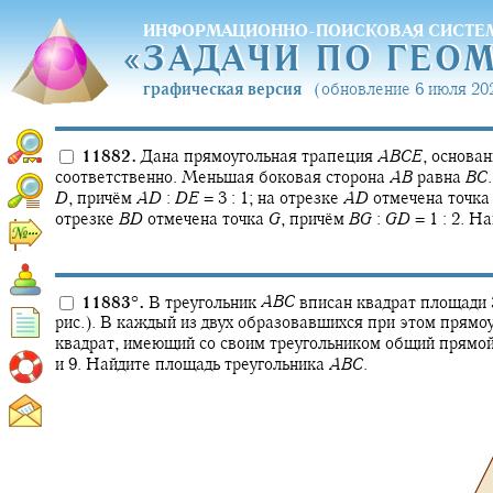
ИНФОРМАЦИОННО-ПОИСКОВАЯ СИСТЕ
«
ЗАДАЧИ ПО ГЕО
«
ЗАДАЧИ ПО ГЕО
графическая версия
(обновление 6 июля 202
11882.
Дана прямоугольная трапеция
A
B
C
E
,
основан
соответственно. Меньшая боковая сторона
A
B
равна
B
C
.
D
,
причём
A
D
:
D
E
= 3 : 1;
на отрезке
A
D
отмечена точк
отрезке
B
D
отмечена точка
G
,
причём
B
G
:
G
D
= 1 : 2.
Най
11883
°
.
В треугольник
A
B
C
вписан квадрат площади 
рис.). В каждый из двух образовавшихся при этом прямо
квадрат, имеющий со своим треугольником общий прямой
и 9. Найдите площадь треугольника
A
B
C
.