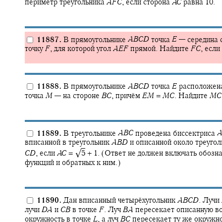
периметр треугольника
A
F
C
,
если сторона
A
C
равна 10.
11887.
В прямоугольнике
A
B
C
D
точка
E
—
середина 
точку
F
,
для которой угол
A
E
F
прямой. Найдите
F
C
,
если
11888.
В прямоугольнике
A
B
C
D
точка
E
расположена
точка
M
—
на стороне
B
C
,
причём
E
M
=
M
C
.
Найдите
M
C
11889.
В треугольнике
A
B
C
проведена биссектриса
вписанной в треугольник
A
B
D
и описанной около треуго
√
C
D
,
если
A
C
= ‍
5
+ 1.
(Ответ не должен включать обозна
функций и обратных к ним.)
11890.
Дан вписанный четырёхугольник
A
B
C
D
.
Лучи
лучи
D
A
и
C
B
в точке
F
.
Луч
B
A
пересекает описанную во
окружность в точке
L
,
а луч
B
C
пересекает ту же окружно