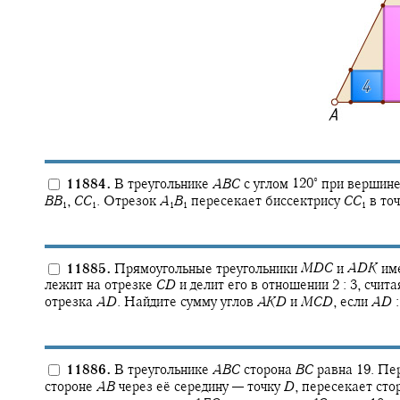
∘
11884.
В треугольнике
A
B
C
с углом
120‍
при вершин
B
B
,
C
C
.
Отрезок
A
B
пересекает биссектрису
C
C
в то
1
1
1
1
1
11885.
Прямоугольные треугольники
M
D
C
и
A
D
K
име
лежит на отрезке
C
D
и делит его в отношении
2 : 3,
счита
отрезка
A
D
.
Найдите сумму углов
A
K
D
и
M
C
D
,
если
A
D
11886.
В треугольнике
A
B
C
сторона
B
C
равна 19. Пе
стороне
A
B
через её середину — точку
D
,
пересекает сто