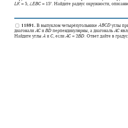
∘
L
K
= 5,
∠
E
B
C
= 15‍
.
Найдите радиус окружности, описанн
11891.
В выпуклом четырёхугольнике
A
B
C
D
углы пр
диагонали
A
C
и
B
D
перпендикулярны, а диагональ
A
C
явл
Найдите углы
A
и
C
,
если
A
C
= 2
B
D
.
Ответ дайте в градус