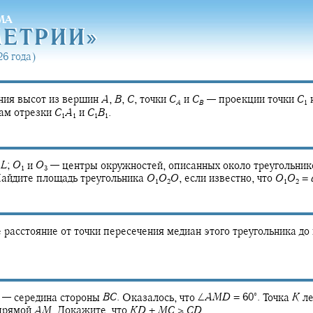
МА
МЕТРИ
И»
МЕТРИ
И»
6 года)
ния высот из вершин
A
,
B
,
C
,
точки
C
и
C
—
проекции точки
C
A
B
1
ам отрезки
C
A
и
C
B
.
1
1
1
1
A
L
;
O
и
O
—
центры окружностей, описанных около треугольни
1
3
айдите площадь треугольника
O
O
O
,
если известно, что
O
O
=
1
2
1
2
 расстояние от точки пересечения медиан этого треугольника до
∘
—
середина стороны
B
C
.
Оказалось, что
∠
A
M
D
= 60‍
.
Точка
K
ле
 прямой
A
M
.
Докажите, что
K
D
+
M
C
≥
C
D
.