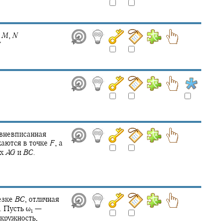
M
,
N
N
вневписанная
аются в точке
F
,
а
ых
A
G
и
B
C
.
езке
B
C
,
отличная
. Пусть
ω‍
—
1
кружность,