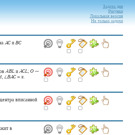
Задача дня
Рисунки
Локальная версия
Не только задачи
на
A
C
и
B
C
ков
A
B
L
и
A
C
L
;
O
—
d
,
∠
B
A
C
= α.
 центра вписанной
жит в