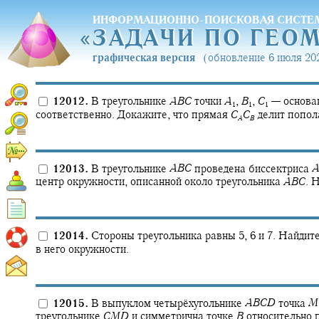
ИНФОРМАЦИОННО-ПОИСКОВАЯ СИСТЕ
«
ЗАДАЧИ ПО ГЕО
«
ЗАДАЧИ ПО ГЕО
графическая версия
(обновление 6 июля 202
12012.
В треугольнике
A
B
C
точки
A
,
B
,
C
—
основа
1
1
1
соответственно. Докажите, что прямая
C
C
делит попол
A
B
12013.
В треугольнике
A
B
C
проведена биссектриса
центр окружности, описанной около треугольника
A
B
C
.
Н
12014.
Стороны треугольника равны 5, 6 и 7. Найдите
в него окружности.
12015.
В выпуклом четырёхугольнике
A
B
C
D
точка
M
треугольнике
C
M
D
и симметрична точке
B
относительно