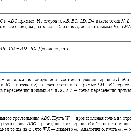
C
и
A
D
C
прямые. На сторонах
A
B
,
B
C
,
C
D
,
D
A
взяты точки
K
,
L
,
те, что середина диагонали
A
C
равноудалена от прямых
K
L
и
M
A
B
·
C
D
=
A
D
·
B
C
.
Докажите, что
ом вневписанной окружности, соответствующей вершине
A
.
Эта 
и
A
C
—
в точках
K
и
L
соответственно. Прямые
L
M
и
B
J
пересек
ка пересечения прямых
A
F
и
B
C
,
а
T
—
точка пересечения прям
льного треугольника
A
B
C
.
Пусть
W
—
произвольная точка на отр
треугольника
A
B
C
,
проведённых из вершин
B
и
C
соответственно
акая точка на
ω‍
,
что
W
X
—
диаметр
ω‍
.
Аналогично, пусть
ω‍
—
о
1
1
2