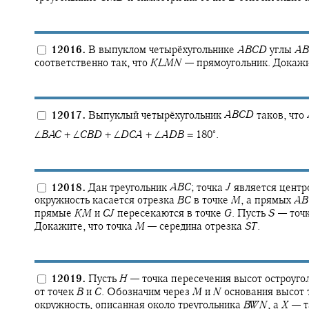
12016.
В выпуклом четырёхугольнике
A
B
C
D
углы
A
B
соответственно так, что
K
L
M
N
—
прямоугольник. Докажи
12017.
Выпуклый четырёхугольник
A
B
C
D
таков, что
∘
∠
B
A
C
+ ∠
C
B
D
+ ∠
D
C
A
+ ∠
A
D
B
= 180‍
.
12018.
Дан треугольник
A
B
C
;
точка
J
является центр
окружность касается отрезка
B
C
в точке
M
,
а прямых
A
B
прямые
K
M
и
C
J
пересекаются в точке
G
.
Пусть
S
—
точ
Докажите, что точка
M
—
середина отрезка
S
T
.
12019.
Пусть
H
—
точка пересечения высот остроуго
от точек
B
и
C
.
Обозначим через
M
и
N
основания высот 
окружность, описанная около треугольника
B
W
N
,
а
X
—
т