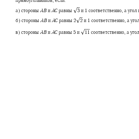
прямоугольников, если:
√
а) стороны
A
B
и
A
C
равны
3
и 1 соответственно, а уго
√
б) стороны
A
B
и
A
C
равны
2‍
2
и 1 соответственно, а уг
√
в) стороны
A
B
и
A
C
равны 5 и
11
соответственно, а уго