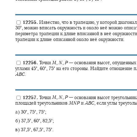
12255.
Известно, что в трапецию, у которой диагона
∘
30‍
,
можно вписать окружность и около неё можно описа
периметра трапеции к длине вписанной в неё окружност
трапеции к длине описанной около неё окружности.
12256.
Точки
M
,
N
,
P
—
основания высот, опущенных
∘
∘
∘
углами
45‍
,
60‍
,
75‍
на его стороны. Найдите отношение 
A
B
C
.
12257.
Точки
M
,
N
,
P
—
основания высот треугольни
площадей треугольников
M
N
P
и
A
B
C
,
если углы треугол
∘
∘
∘
а)
30‍
,
75‍
,
75‍
;
∘
∘
∘
б)
37,5‍
,
60‍
,
82,5‍
;
∘
∘
∘
в)
37,5‍
,
67,5‍
,
75‍
.