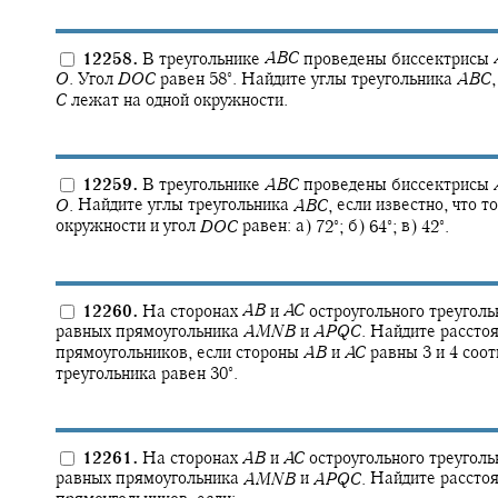
12258.
В треугольнике
A
B
C
проведены биссектрисы
∘
O
.
Угол
D
O
C
равен
58‍
.
Найдите углы треугольника
A
B
C
,
C
лежат на одной окружности.
12259.
В треугольнике
A
B
C
проведены биссектрисы
O
.
Найдите углы треугольника
A
B
C
,
если известно, что т
∘
∘
∘
окружности и угол
D
O
C
равен: а)
72‍
;
б)
64‍
;
в)
42‍
.
12260.
На сторонах
A
B
и
A
C
остроугольного треугол
равных прямоугольника
A
M
N
B
и
A
P
Q
C
.
Найдите рассто
прямоугольников, если стороны
A
B
и
A
C
равны 3 и 4 соот
∘
треугольника равен
30‍
.
12261.
На сторонах
A
B
и
A
C
остроугольного треугол
равных прямоугольника
A
M
N
B
и
A
P
Q
C
.
Найдите рассто