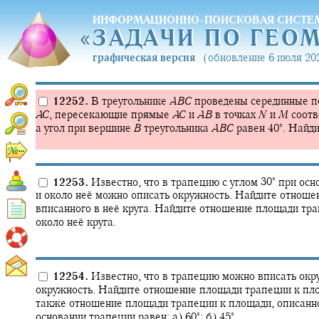
ИНФОРМАЦИОННО-ПОИСКОВАЯ СИСТЕ
«
ЗАДАЧИ ПО ГЕО
«
ЗАДАЧИ ПО ГЕО
графическая версия
(обновление 6 июля 202
12252.
В треугольнике
A
B
C
проведены серединные п
A
C
,
пересекающие прямые
A
C
и
A
B
в точках
N
и
M
соотв
∘
а угол при вершине
B
треугольника
A
B
C
равен
40‍
.
Найди
∘
12253.
Известно, что в трапецию с углом
30‍
при осн
и около неё можно описать окружность. Найдите отноше
вписанного в неё круга. Найдите отношение площади тра
около неё круга.
12254.
Известно, что в трапецию можно вписать окр
окружность. Найдите отношение площади трапеции к площ
также отношение площади трапеции к площади, описанног
∘
∘
основании трапеции равен: а)
60‍
;
б)
45‍
.