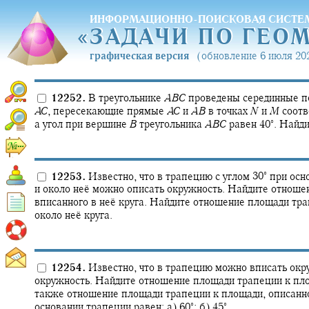
ИНФОРМАЦИОННО-ПОИСКОВАЯ СИСТЕ
«
ЗАДАЧИ ПО ГЕО
«
ЗАДАЧИ ПО ГЕО
графическая версия
(обновление 6 июля 202
12252.
В треугольнике
A
B
C
проведены серединные п
A
C
,
пересекающие прямые
A
C
и
A
B
в точках
N
и
M
соотв
∘
а угол при вершине
B
треугольника
A
B
C
равен
40‍
.
Найди
∘
12253.
Известно, что в трапецию с углом
30‍
при осн
и около неё можно описать окружность. Найдите отноше
вписанного в неё круга. Найдите отношение площади тра
около неё круга.
12254.
Известно, что в трапецию можно вписать окр
окружность. Найдите отношение площади трапеции к площ
также отношение площади трапеции к площади, описанног
∘
∘
основании трапеции равен: а)
60‍
;
б)
45‍
.