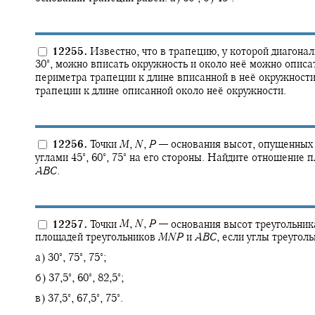
12255.
Известно, что в трапецию, у которой диагона
∘
30‍
,
можно вписать окружность и около неё можно описа
периметра трапеции к длине вписанной в неё окружност
трапеции к длине описанной около неё окружности.
12256.
Точки
M
,
N
,
P
—
основания высот, опущенных
∘
∘
∘
углами
45‍
,
60‍
,
75‍
на его стороны. Найдите отношение 
A
B
C
.
12257.
Точки
M
,
N
,
P
—
основания высот треугольни
площадей треугольников
M
N
P
и
A
B
C
,
если углы треугол
∘
∘
∘
а)
30‍
,
75‍
,
75‍
;
∘
∘
∘
б)
37,5‍
,
60‍
,
82,5‍
;
∘
∘
∘
в)
37,5‍
,
67,5‍
,
75‍
.