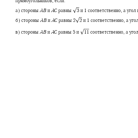
прямоугольников, если:
√
а) стороны
A
B
и
A
C
равны
3
и 1 соответственно, а уго
√
б) стороны
A
B
и
A
C
равны
2‍
2
и 1 соответственно, а уг
√
в) стороны
A
B
и
A
C
равны 5 и
11
соответственно, а уго