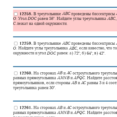
12258.
В треугольнике
A
B
C
проведены биссектрисы
∘
O
.
Угол
D
O
C
равен
58‍
.
Найдите углы треугольника
A
B
C
,
C
лежат на одной окружности.
12259.
В треугольнике
A
B
C
проведены биссектрисы
O
.
Найдите углы треугольника
A
B
C
,
если известно, что т
∘
∘
∘
окружности и угол
D
O
C
равен: а)
72‍
;
б)
64‍
;
в)
42‍
.
12260.
На сторонах
A
B
и
A
C
остроугольного треугол
равных прямоугольника
A
M
N
B
и
A
P
Q
C
.
Найдите рассто
прямоугольников, если стороны
A
B
и
A
C
равны 3 и 4 соот
∘
треугольника равен
30‍
.
12261.
На сторонах
A
B
и
A
C
остроугольного треугол
равных прямоугольника
A
M
N
B
и
A
P
Q
C
.
Найдите рассто