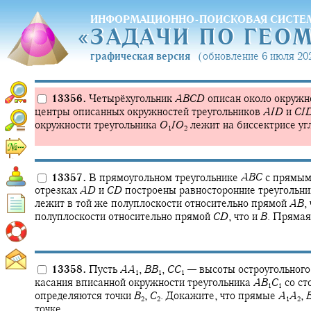
ИНФОРМАЦИОННО-ПОИСКОВАЯ СИСТЕ
«
ЗАДАЧИ ПО ГЕО
«
ЗАДАЧИ ПО ГЕО
графическая версия
(обновление 6 июля 202
13356.
Четырёхугольник
A
B
C
D
описан около окружн
центры описанных окружностей треугольников
A
I
D
и
C
I
окружности треугольника
O
I
O
лежит на биссектрисе уг
1
2
13357.
В прямоугольном треугольнике
A
B
C
с прямым
отрезках
A
D
и
C
D
построены равносторонние треугольн
лежит в той же полуплоскости относительно прямой
A
B
,
полуплоскости относительно прямой
C
D
,
что и
B
.
Пряма
13358.
Пусть
A
A
,
B
B
,
C
C
—
высоты остроугольного
1
1
1
касания вписанной окружности треугольника
A
B
C
со ст
1
1
определяются точки
B
,
C
.
Докажите, что прямые
A
A
,
2
2
1
2
точке.