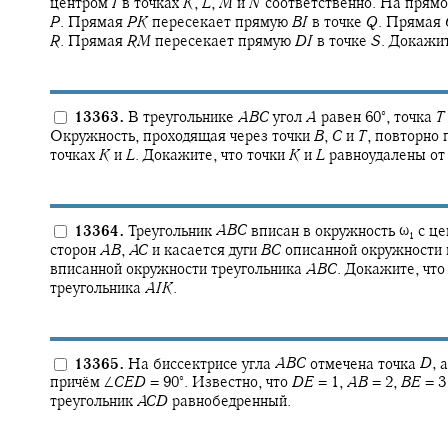
центром
I
в точках
K
,
L
,
M
и
N
соответственно. На прям
P
.
Прямая
P
K
пересекает прямую
B
I
в точке
Q
.
Прямая
R
.
Прямая
R
M
пересекает прямую
D
I
в точке
S
.
Докажит
∘
13363.
В треугольнике
A
B
C
угол
A
равен
60‍
,
точка
T
Окружность, проходящая через точки
B
,
C
и
T
,
повторно 
точках
K
и
L
.
Докажите, что точки
K
и
L
равноудалены от
13364.
Треугольник
A
B
C
вписан в окружность
ω‍
с ц
1
сторон
A
B
,
A
C
и касается дуги
B
C
описанной окружности 
вписанной окружности треугольника
A
B
C
.
Докажите, что
треугольника
A
I
K
.
13365.
На биссектрисе угла
A
B
C
отмечена точка
D
,
а
∘
причём
∠
C
E
D
= 90‍
.
Известно, что
D
E
= 1,
A
B
= 2,
B
E
= 3
треугольник
A
C
D
равнобедренный.