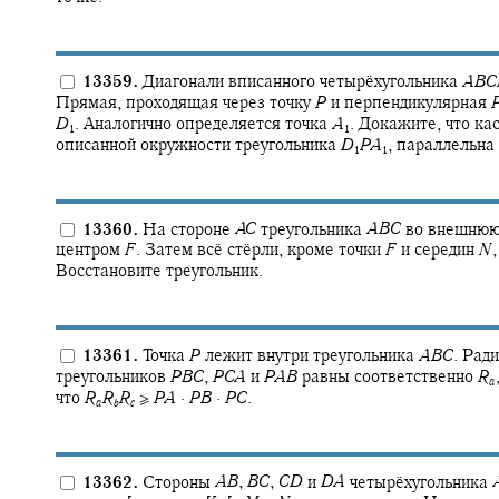
13359.
Диагонали вписанного четырёхугольника
A
B
C
Прямая, проходящая через точку
P
и перпендикулярная
D
.
Аналогично определяется точка
A
.
Докажите, что кас
1
1
описанной окружности треугольника
D
P
A
,
параллельна
1
1
13360.
На стороне
A
C
треугольника
A
B
C
во внешнюю 
центром
F
.
Затем всё стёрли, кроме точки
F
и середин
N
,
Восстановите треугольник.
13361.
Точка
P
лежит внутри треугольника
A
B
C
.
Ради
треугольников
P
B
C
,
P
C
A
и
P
A
B
равны соответственно
R
a
что
R
R
R
≥
P
A
·
P
B
·
P
C
.
a
b
c
13362.
Стороны
A
B
,
B
C
,
C
D
и
D
A
четырёхугольника