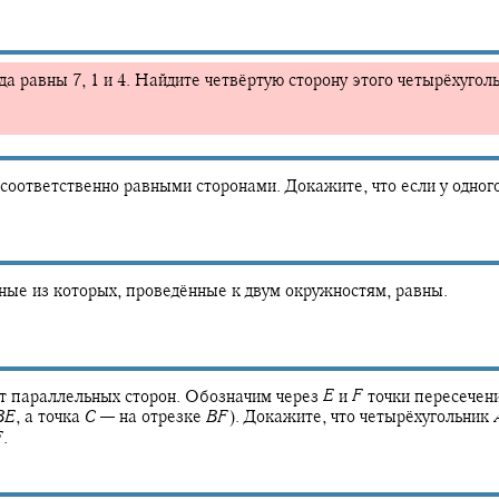
а равны 7, 1 и 4. Найдите четвёртую сторону этого четырёхуголь
соответственно равными сторонами. Докажите, что если у одного
ные из которых, проведённые к двум окружностям, равны.
т параллельных сторон. Обозначим через
E
и
F
точки пересечен
B
E
,
а точка
C
—
на отрезке
B
F
).
Докажите, что четырёхугольник
F
.