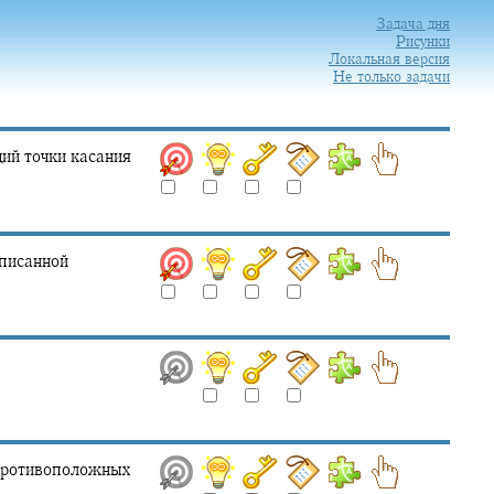
Задача дня
Рисунки
Локальная версия
Не только задачи
ий точки касания
писанной
 противоположных