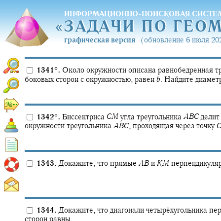
ИНФОРМАЦИОННО-ПОИСКОВАЯ СИСТЕ
«
ЗАДАЧИ ПО ГЕО
«
ЗАДАЧИ ПО ГЕО
графическая версия
(обновление 6 июля 202
1341
°
.
Около окружности описана равнобедренная тр
боковых сторон с окружностью, равен
b
.
Найдите диаметр
1342
°
.
Биссектриса
C
M
угла треугольника
A
B
C
делит
окружности треугольника
A
B
C
,
проходящая через точку
1343.
Докажите, что прямые
A
B
и
K
M
перпендикулярн
1344.
Докажите, что диагонали четырёхугольника пер
сторон равны.