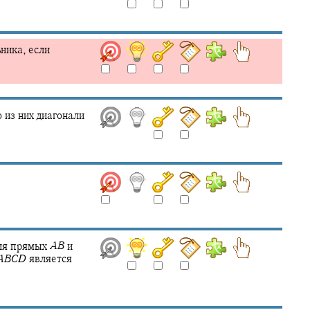
ника, если
 из них диагонали
ия прямых
A
B
и
A
B
C
D
является