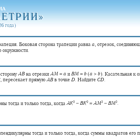
МА
МЕТРИ
И»
МЕТРИ
И»
6 года)
апеция. Боковая сторона трапеции равна
a
,
отрезок, соединяющ
 окружности.
 сторону
A
B
на отрезки
A
M
=
a
и
B
M
=
b
(
a
>
b
).
Касательная к о
C
,
пересекает прямую
A
B
в точке
D
.
Найдите
C
D
.
2
2
2
2
ы тогда и только тогда, когда
A
K
−
B
K
=
A
M
−
B
M
.
пендикулярны тогда и только тогда, когда суммы квадратов его