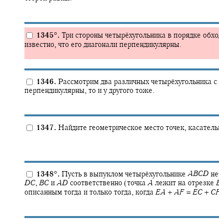
1345
°
.
Три стороны четырёхугольника в порядке обход
известно, что его диагонали перпендикулярны.
1346.
Рассмотрим два различных четырёхугольника с 
перпендикулярны, то и у другого тоже.
1347.
Найдите геометрическое место точек, касатель
1348
°
.
Пусть в выпуклом четырёхугольнике
A
B
C
D
не
D
C
,
B
C
и
A
D
соответственно (точка
A
лежит на отрезке
описанным тогда и только тогда, когда
E
A
+
A
F
=
E
C
+
C