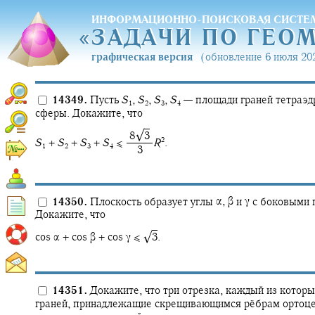
ИНФОРМАЦИОННО-ПОИСКОВАЯ СИСТЕ
«
ЗАДАЧИ ПО ГЕО
«
ЗАДАЧИ ПО ГЕО
графическая версия
(обновление 6 июля 202
14349.
Пусть
S
,
S
,
S
,
S
—
площади граней тетраэд
1
2
3
4
сферы. Докажите, что
√
‍ 8‍
3
2
S
+
S
+
S
+
S
≤ ‍
R
.
1
2
3
4
‍ 3
14350.
Плоскость образует углы
α,
β
и
γ
с боковыми г
Докажите, что
√
cos α + cos β + cos γ ≤ ‍
3
.
14351.
Докажите, что три отрезка, каждый из которы
граней, принадлежащие скрещивающимся рёбрам ортоцен