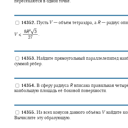
пересекаются в одной точке.
14352.
Пусть
V
—
объём тетраэдра, а
R
—
радиус опи
√
3
‍ 8
R
3
V
≤ ‍
.
‍ 27
14353.
Найдите прямоугольный параллелепипед наиб
суммой рёбер.
14354.
В сферу радиуса
R
вписана правильная четырё
наибольшую площадь её боковой поверхности.
14355.
Из всех конусов данного объёма
V
найдите ко
Вычислите эту образующую.