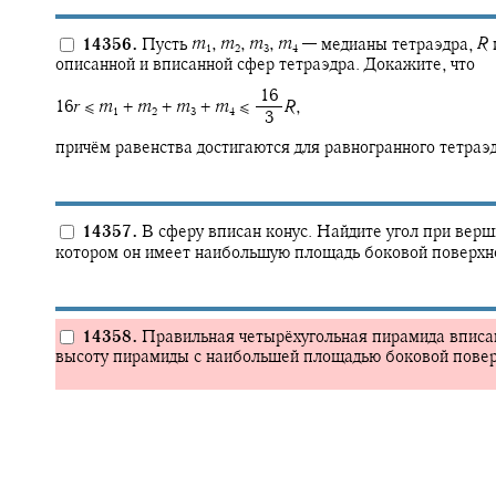
14356.
Пусть
m
,
m
,
m
,
m
—
медианы тетраэдра,
R
1
2
3
4
описанной и вписанной сфер тетраэдра. Докажите, что
‍ 16
16
r
≤
m
+
m
+
m
+
m
≤ ‍
R
,
1
2
3
4
‍ 3
причём равенства достигаются для равногранного тетраэд
14357.
В сферу вписан конус. Найдите угол при верш
котором он имеет наибольшую площадь боковой поверхн
14358.
Правильная четырёхугольная пирамида вписа
высоту пирамиды с наибольшей площадью боковой повер