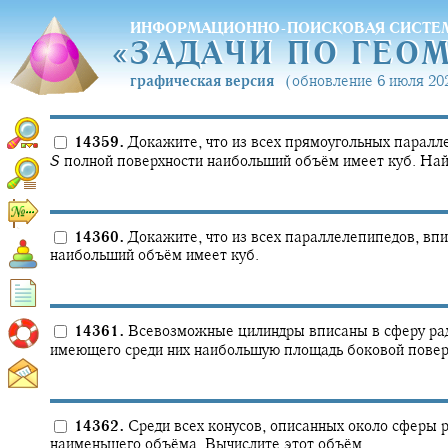
ИНФОРМАЦИОННО-ПОИСКОВАЯ СИСТЕ
«
ЗАДАЧИ ПО ГЕО
«
ЗАДАЧИ ПО ГЕО
графическая версия
(обновление 6 июля 202
14359.
Докажите, что из всех прямоугольных паралл
S
полной поверхности наибольший объём имеет куб. Най
14360.
Докажите, что из всех параллелепипедов, впи
наибольший объём имеет куб.
14361.
Всевозможные цилиндры вписаны в сферу ра
имеющего среди них наибольшую площадь боковой повер
14362.
Среди всех конусов, описанных около сферы 
наименьшего объёма. Вычислите этот объём.