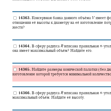
14363.
Консервная банка данного объёма
V
имеет фо
отношении её высоты к диаметру на её изготовление по
жести?
14364.
В сферу радиуса
R
вписана правильная
n
-
уго
она имеет максимальный объём? Найдите его.
14365.
Найдите размеры конической палатки (без дна
изготовление которой требуется минимальной количеств
14366.
В сферу радиуса
R
вписана правильная
n
-
уго
максимальный объём. Найдите её высоту.