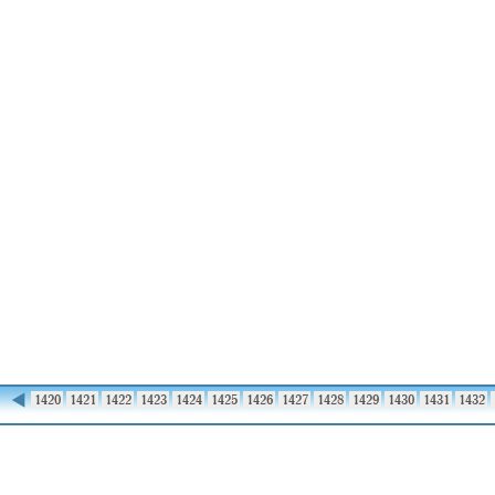
◀
1419
1420
1421
1422
1423
1424
1425
1426
1427
1428
1429
1430
1431
1432