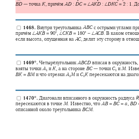
B
D
—
точка
K
,
причём
A
D
:
D
C
= ∠
A
K
D
: ∠
D
K
C
= 2 : 1.
До
1468.
Внутри треугольника
A
B
C
с острыми углами п
∘
∘
причём
∠
A
K
B
= 90‍
,
∠
C
K
B
= 180‍
− ∠
A
C
B
.
В каком отнош
если высота, опущенная на
A
C
,
делит эту сторону в отно
1469
°
.
Четырёхугольник
A
B
C
D
вписан в окружность
взяты точки
A
и
K
,
а на стороне
B
C
—
точки
C
и
M
.
Изве
1
1
B
K
=
B
M
и что отрезки
A
M
и
C
K
пересекаются на диаг
1
1
1470
°
.
Диагонали вписанного в окружность радиуса
R
пересекаются в точке
M
.
Известно, что
A
B
=
B
C
=
a
,
B
D
описанной около треугольника
B
C
M
.