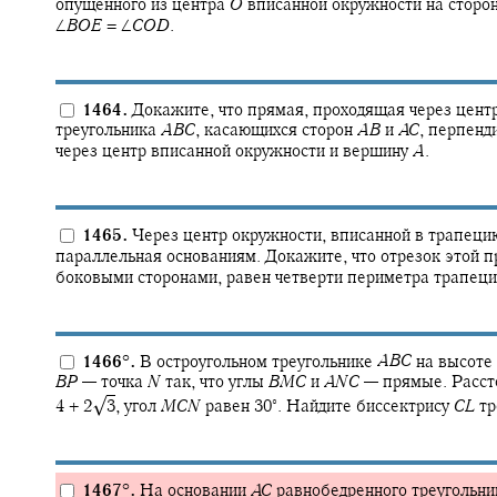
опущенного из центра
O
вписанной окружности на сторо
∠
B
O
E
= ∠
C
O
D
.
1464.
Докажите, что прямая, проходящая через цент
треугольника
A
B
C
,
касающихся сторон
A
B
и
A
C
,
перпенди
через центр вписанной окружности и вершину
A
.
1465.
Через центр окружности, вписанной в трапеци
параллельная основаниям. Докажите, что отрезок этой 
боковыми сторонами, равен четверти периметра трапеци
1466
°
.
В остроугольном треугольнике
A
B
C
на высоте
B
P
—
точка
N
так, что углы
B
M
C
и
A
N
C
—
прямые. Расст
√
∘
4 + 2‍
3
,
угол
M
C
N
равен
30‍
.
Найдите биссектрису
C
L
тр
1467
°
.
На основании
A
C
равнобедренного треугольн