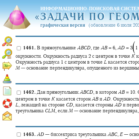
ИНФОРМАЦИОННО-ПОИСКОВАЯ СИСТЕ
«
ЗАДАЧИ ПО ГЕО
«
ЗАДАЧИ ПО ГЕО
графическая версия
(обновление 6 июля 202
⎹
1461.
В прямоугольнике
A
B
C
D
,
где
A
B
= 6,
A
D
= 3‍
‍1
окружности. Окружность радиуса 2 с центром в точке
K
к
Окружность радиуса 1 с центром в точке
L
касается сто
M
—
основание перпендикуляра, опущенного из вершин
1462.
Дан прямоугольник
A
B
C
D
,
в котором
A
B
= 10.
О
центром в точке
K
касается сторон
A
B
и
A
D
.
Окружность
L
,
лежащей на стороне
C
D
,
касается стороны
A
D
и перво
треугольника
C
L
M
,
если
M
—
основание перпендикуляра
1463.
A
D
—
биссектриса треугольника
A
B
C
,
E
—
осно