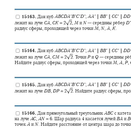
15163.
Дан куб
A
B
C
D
A
′
B
′
C
′
D
′
;
A
A
′
‖
B
B
′
‖
C
C
′
‖
D
D
√
лежит на луче
C
A
,
C
K
= 2‍
2
,
M
и
N
—
середины рёбер
D
′
радиус сферы, проходящей через точки
M
,
N
,
A
,
K
.
15164.
Дан куб
A
B
C
D
A
′
B
′
C
′
D
′
;
A
A
′
‖
B
B
′
‖
C
C
′
‖
D
D
√
лежит на луче
C
A
,
C
M
= 2‍
2
.
Точки
P
и
Q
—
середины рё
Найдите радиус сферы, проходящей через точки
M
,
A
,
P
,
15165.
Дан куб
A
B
C
D
A
′
B
′
C
′
D
′
;
A
A
′
‖
B
B
′
‖
C
C
′
‖
D
D
√
лежит на луче
D
B
,
D
P
= 2‍
2
.
Найдите радиус сферы, про
15166.
Дан прямоугольный треугольник
A
B
C
с катет
на луче
A
C
,
A
N
= 6.
Шар радиуса 4 касается лучей
B
A
и
B
точек
A
и
N
.
Найдите расстояние от центра шара до точк