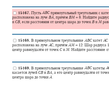
15167.
Пусть
A
B
C
прямоугольный треугольник с кат
расположена на луче
B
A
,
причём
B
M
= 8.
Найдите радиус
и
C
B
,
если расстояния от центра шара до точек
B
и
M
рав
15168.
В прямоугольном треугольнике
A
B
C
катет
A
C
расположена на луче
A
C
,
причём
A
M
= 12.
Шар радиуса 1
центр равноудалён от точек
C
и
M
.
Найдите расстояние о
15169.
В прямоугольном треугольнике
A
B
C
катеты
A
касается лучей
C
B
и
B
A
,
а его центр равноудалён от точе
центра шара до точки
A
.