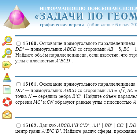
ИНФОРМАЦИОННО-ПОИСКОВАЯ СИСТЕ
«
ЗАДАЧИ ПО ГЕО
«
ЗАДАЧИ ПО ГЕО
графическая версия
(обновление 6 июля 202
15160.
Основание прямоугольного параллелепипеда
D
D
′
—
прямоугольник
A
B
C
D
со сторонами
A
B
= 5,
B
C
= 1
Найдите объём параллелепипеда, если известно, что от
углы с плоскостью
A
′
B
C
D
′
.
15161.
Основание прямоугольного параллелепипеда
√
D
D
′
—
прямоугольник
A
B
C
D
со сторонами
A
B
= ‍
7
,
B
C
=
точка
N
—
середина ребра
B
′
C
′
.
Найдите объём параллеле
отрезки
M
C
′
и
C
N
образуют равные углы с плоскостью
A
15162.
Дан куб
A
B
C
D
A
′
B
′
C
′
D
′
;
A
A
′
‖
B
B
′
‖
C
C
′
‖
D
D
центр грани
A
′
B
′
C
′
D
′
.
Найдите радиус сферы, проходяще