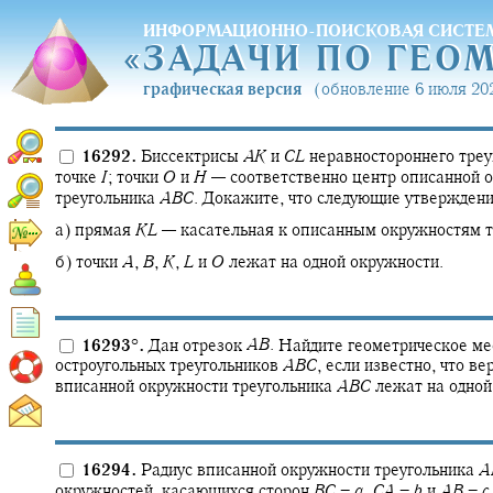
ИНФОРМАЦИОННО-ПОИСКОВАЯ СИСТЕ
«
ЗАДАЧИ ПО ГЕО
«
ЗАДАЧИ ПО ГЕО
графическая версия
(обновление 6 июля 202
16292.
Биссектрисы
A
K
и
C
L
неравностороннего тре
точке
I
;
точки
O
и
H
—
соответственно центр описанной 
треугольника
A
B
C
.
Докажите, что следующие утверждени
а) прямая
K
L
—
касательная к описанным окружностям 
б) точки
A
,
B
,
K
,
L
и
O
лежат на одной окружности.
16293
°
.
Дан отрезок
A
B
.
Найдите геометрическое ме
остроугольных треугольников
A
B
C
,
если известно, что в
вписанной окружности треугольника
A
B
C
лежат на одной
16294.
Радиус вписанной окружности треугольника
A
окружностей, касающихся сторон
B
C
=
a
,
C
A
=
b
и
A
B
=
c