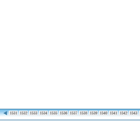
◀
1530
1531
1532
1533
1534
1535
1536
1537
1538
1539
1540
1541
1542
1543