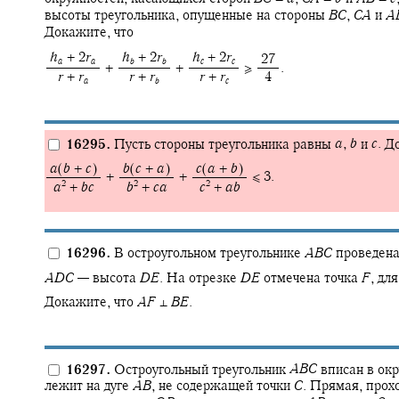
высоты треугольника, опущенные на стороны
B
C
,
C
A
и
A
Докажите, что
‍
h
+ 2
r
‍
h
+ 2
r
‍
h
+ 2
r
‍ 27
a
a
b
b
c
c
+ ‍
+ ‍
≥ ‍
.
‍
r
+
r
‍
r
+
r
‍
r
+
r
‍ 4
a
b
c
16295.
Пусть стороны треугольника равны
a
,
b
и
c
.
До
‍
a
(
b
+
c
)
‍
b
(
c
+
a
)
‍
c
(
a
+
b
)
+ ‍
+ ‍
≤ 3.
2
2
2
‍
a
+
b
c
‍
b
+
c
a
‍
c
+
a
b
16296.
В остроугольном треугольнике
A
B
C
проведена
A
D
C
—
высота
D
E
.
На отрезке
D
E
отмечена точка
F
,
для
Докажите, что
A
F
⊥
B
E
.
16297.
Остроугольный треугольник
A
B
C
вписан в ок
лежит на дуге
A
B
,
не содержащей точки
C
.
Прямая, прохо