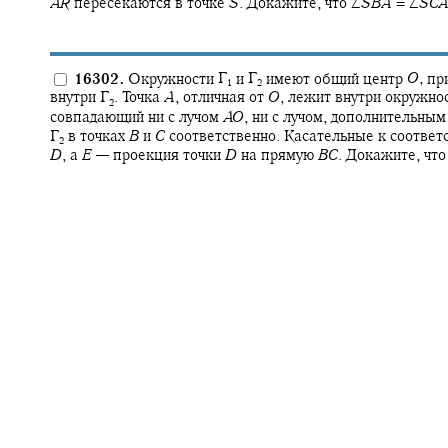
A
R
пересекаются в точке
S
.
Докажите, что
∠
S
B
A
= ∠
S
C
16302.
Окружности
Γ‍
и
Γ‍
имеют общий центр
O
,
пр
1
2
внутри
Γ‍
.
Точка
A
,
отличная от
O
,
лежит внутри окружно
2
совпадающий ни с лучом
A
O
,
ни с лучом, дополнительным
Γ‍
в точках
B
и
C
соответственно. Касательные к соотве
2
D
,
а
E
—
проекция точки
D
на прямую
B
C
.
Докажите, чт