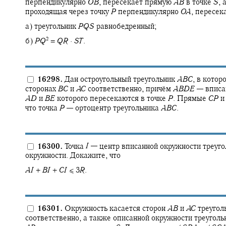
перпендикулярно
O
B
,
пересекает прямую
A
B
в точке
S
,
а
проходящая через точку
P
перпендикулярно
O
A
,
пересек
а) треугольник
P
Q
S
равнобедренный;
2
б)
P
Q
=
Q
R
·
S
T
.
16298.
Дан остроугольный треугольник
A
B
C
,
в котор
сторонах
B
C
и
A
C
соответственно, причём
A
B
D
E
—
вписа
A
D
и
B
E
которого пересекаются в точке
P
.
Прямые
C
P
что точка
P
—
ортоцентр треугольника
A
B
C
.
16300.
Точка
I
—
центр вписанной окружности треуг
окружности. Докажите, что
A
I
+
B
I
+
C
I
≤ 3
R
.
16301.
Окружность касается сторон
A
B
и
A
C
треугол
соответственно, а также описанной окружности треугол