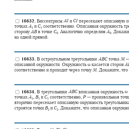
16632.
Биссектрисы
A
I
и
C
I
пересекают описанную о
точках
A
и
C
соответственно. Описанная окружность тр
1
1
сторону
A
B
в точке
C
.
Аналогично определим
A
.
Докажит
0
0
на одной прямой.
16633.
В остроугольном треугольнике
A
B
C
точка
M
описанной окружности. Окружность
ω
касается сторон
A
соответственно и проходит через точку
M
.
Докажите, что
16634.
В треугольнике
A
B
C
вписанная окружность
ω
точках
A
,
B
и
C
соответственно,
P
—
произвольная точк
1
1
1
вторично пересекает описанную окружность треугольни
строятся точки
B
и
C
.
Докажите, что описанная окружно
2
2