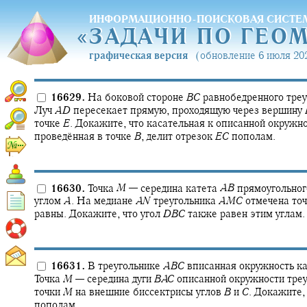
ИНФОРМАЦИОННО-ПОИСКОВАЯ СИСТЕ
«
ЗАДАЧИ ПО ГЕО
«
ЗАДАЧИ ПО ГЕО
графическая версия
(обновление 6 июля 202
16629.
На боковой стороне
B
C
равнобедренного тре
Луч
A
D
пересекает прямую, проходящую через вершину
точке
E
.
Докажите, что касательная к описанной окружн
проведённая в точке
B
,
делит отрезок
E
C
пополам.
16630.
Точка
M
—
середина катета
A
B
прямоугольног
углом
A
.
На медиане
A
N
треугольника
A
M
C
отмечена то
равны. Докажите, что угол
D
B
C
также равен этим углам.
16631.
В треугольнике
A
B
C
вписанная окружность к
Точка
M
—
середина дуги
B
A
C
описанной окружности треу
точки
M
на внешние биссектрисы углов
B
и
C
.
Докажите,
пополам.