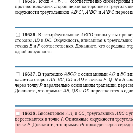
16635.
Точки
A
′
,
B
′
,
C
′
соответственно симметричны
противоположных сторон неравностороннего треугольни
окружности треугольников
A
B
′
C
′
,
A
′
B
C
′
и
A
′
B
′
C
пересека
16636.
В четырёхугольнике
A
B
C
D
равны углы при в
стороны
A
D
и
D
C
.
Окружность, вписанная в треугольник
точках
E
и
F
соответственно. Докажите, что середины от
одной окружности.
16637.
В трапецию
A
B
C
D
с основаниями
A
D
и
B
C
впи
касается сторон
A
B
,
B
C
,
C
D
и
A
D
в точках
P
,
Q
,
R
и
S
соо
через точку
P
параллельно основаниям трапеции, перес
Докажите, что прямые
A
B
,
Q
S
и
D
X
пересекаются в одно
16638.
Биссектрисы
A
A
и
C
C
треугольника
A
B
C
с у
1
1
пересекаются в точке
I
.
Описанные окружности треугол
точке
P
.
Докажите, что прямая
P
I
проходит через середи