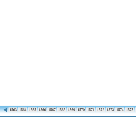
◀
1562
1563
1564
1565
1566
1567
1568
1569
1570
1571
1572
1573
1574
1575