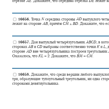
отрезке
A
E
.
Докажите, что середина отрезка
D
E
лежит н
16656.
Точка
N
середина стороны
A
D
выпуклого чет
лежит на стороне
A
B
,
причём
C
M
⊥
B
D
.
Докажите, что е
16657.
Дан выпуклый четырёхугольник
A
B
C
D
,
в кот
сторонах
A
B
и
C
D
выбраны соответственно точки
K
и
L
,
д
стороне
A
D
вне четырёхугольника построен треугольник
Оказалось, что
K
L
= 2.
Докажите, что
B
M
=
C
M
.
16658.
Докажите, что среди вершин любого выпуклог
три, образующие тупоугольный треугольник, ни одна стор
сторонами девятиугольника.