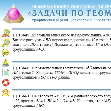
ИНФОРМАЦИОННО-ПОИСКОВАЯ СИСТЕ
«
ЗАДАЧИ ПО ГЕО
«
ЗАДАЧИ ПО ГЕО
графическая версия
(обновление 6 июля 202
16649.
Диагонали вписанного четырёхугольника
A
B
C
Биссектриса угла
A
B
D
пересекает диагональ
A
C
в точке
диагональ
B
D
в точке
F
.
Докажите, что прямые
A
F
и
D
E
треугольника
A
P
D
.
16650.
В прямоугольный треугольник
A
B
C
вписана о
A
B
в точке
T
.
Квадраты
A
T
M
P
и
B
T
N
Q
лежат вне треугол
треугольников
A
B
C
и
T
P
Q
равны.
16651.
На сторонах
A
B
,
B
C
,
C
A
равностороннего тре
и
M
,
причём
A
K
= 1,
B
L
= 2
и
C
M
= 3.
Известно, что
∠
M
K
треугольника
A
B
C
.