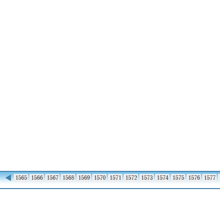
◀
1564
1565
1566
1567
1568
1569
1570
1571
1572
1573
1574
1575
1576
1577