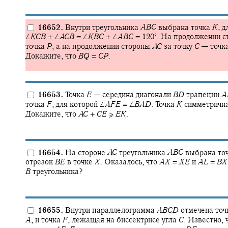
16652.
Внутри треугольника
A
B
C
выбрана точка
K
,
дл
∘
∠
K
C
B
+ ∠
A
C
B
= ∠
K
B
C
+ ∠
A
B
C
= 120‍
.
На продолжении с
точка
P
,
а на продолжении стороны
A
C
за точку
C
—
точк
Докажите, что
B
Q
=
C
P
.
16653.
Точка
E
—
середина диагонали
B
D
трапеции
A
точка
F
,
для которой
∠
A
F
E
= ∠
B
A
D
.
Точка
K
симметрична
Докажите, что
A
C
+
C
E
≥
E
K
.
16654.
На стороне
A
C
треугольника
A
B
C
выбрана то
отрезок
B
E
в точке
X
.
Оказалось, что
A
X
=
X
E
и
A
L
=
B
X
B
треугольника?
16655.
Внутри параллелограмма
A
B
C
D
отмечена то
A
,
и точка
F
,
лежащая на биссектрисе угла
C
.
Известно, 