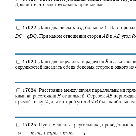
Докажите, что многоугольник правильный.
17022.
Даны два числа
p
и
q
,
большие 1. На сторона
D
C
=
q
D
Q
.
При каком отношении сторон
A
B
и
A
D
угол
P
17023.
Даны две окружности радиусов
R
и
r
,
касающие
окружностей касалась обеих боковых сторон и одного и
17024.
Расстояние между двумя параллельными пря
ними на расстоянии
H
от дальней. Отрезок
A
B
перпендику
прямой точку
M
,
для которой угол
A
M
B
был наибольшим.
17025.
Пусть медианы треугольника, проведённые к 
‍
m
m
+
m
m
+
m
m
‍ 9
‍ 5
a
b
b
c
a
c