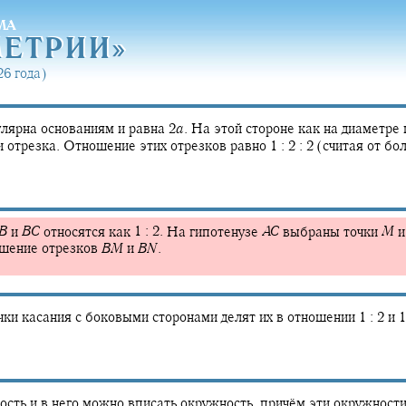
МА
МЕТРИ
И»
МЕТРИ
И»
6 года)
улярна основаниям и равна
2
a
.
На этой стороне как на диаметре
ри отрезка. Отношение этих отрезков равно
1 : 2 : 2
(считая от бо
B
и
B
C
относятся как
1 : 2.
На гипотенузе
A
C
выбраны точки
M
ошение отрезков
B
M
и
B
N
.
чки касания с боковыми сторонами делят их в отношении
1 : 2
и
1
сть и в него можно вписать окружность, причём эти окружности