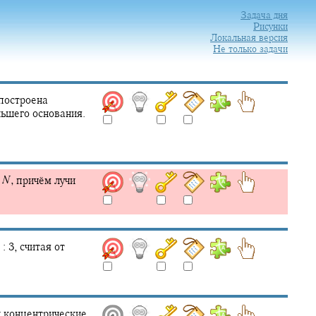
Задача дня
Рисунки
Локальная версия
Не только задачи
 построена
льшего основания.
и
N
,
причём лучи
 : 3,
считая от
 концентрические.