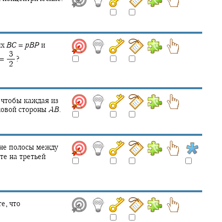
ых
B
C
=
p
B
P
и
‍ 3
= ‍
?
‍ 2
 чтобы каждая из
ковой стороны
A
B
.
вне полосы между
те на третьей
е, что