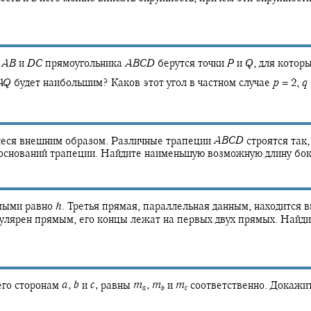
х
A
B
и
D
C
прямоугольника
A
B
C
D
берутся точки
P
и
Q
,
для котор
A
Q
будет наибольшим? Каков этот угол в частном случае
p
= 2,
q
ся внешним образом. Различные трапеции
A
B
C
D
строятся так,
з оснований трапеции. Найдите наименьшую возможную длину бо
мыми равно
h
.
Третья прямая, параллельная данным, находится 
лярен прямым, его концы лежат на первых двух прямых. Найди
его сторонам
a
,
b
и
c
,
равны
m
,
m
и
m
соответственно. Докажит
a
b
c