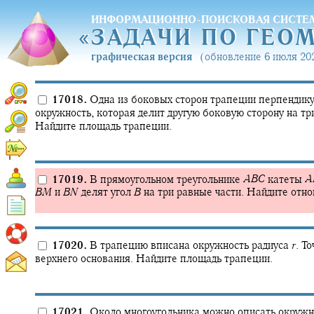
ИНФОРМАЦИОННО-ПОИСКОВАЯ СИСТЕ
«
ЗАДАЧИ ПО ГЕО
«
ЗАДАЧИ ПО ГЕО
графическая версия
(обновление 6 июля 202
17018.
Одна из боковых сторон трапеции перпендик
окружность, которая делит другую боковую сторону на т
Найдите площадь трапеции.
17019.
В прямоугольном треугольнике
A
B
C
катеты
A
B
M
и
B
N
делят угол
B
на три равные части. Найдите отн
17020.
В трапецию вписана окружность радиуса
r
.
То
верхнего основания. Найдите площадь трапеции.
17021.
Около многоугольника можно описать окружно