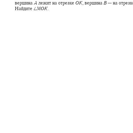
вершина
A
лежит на отрезке
O
K
,
вершина
B
—
на отрез
Найдите
∠
M
O
K
.