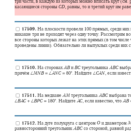
три части, в каждую из которых можно вписать круг (см. 
касающиеся стороны
C
D
,
равны, то и третий круг им раве
17509.
На плоскости провели 100 прямых, среди них 
никакие три не проходят через одну точку. Рассмотрим 
все стороны которых лежат на этих прямых (в том числе
проведены линии). Обязательно ли выпуклых среди них 
17510.
На сторонах
A
B
и
B
C
треугольника
A
B
C
выбр
∘
причём
∠
M
N
B
= ∠
A
N
C
= 80‍
.
Найдите
∠
C
A
N
,
если извест
17511.
На медиане
A
M
треугольника
A
B
C
выбрана т
∘
∠
B
A
C
+ ∠
B
P
C
= 180‍
.
Найдите
A
C
,
если известно, что
A
B
17512.
На дуге полукруга с центром
O
и диаметром
равносторонний треугольник
A
B
C
со стороной, равной ра