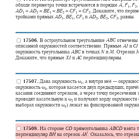
обходе периметра точки встречаются в порядке
A
,
F
,
F
,
1
2
A
D
=
A
D
=
B
E
=
B
E
=
C
F
=
C
F
.
Докажите, что перим
1
2
1
2
1
2
тройками прямых
A
D
,
B
E
,
C
F
и
A
D
,
B
E
,
C
F
,
равны.
1
1
1
2
2
2
17506.
В остроугольном треугольнике
A
B
C
отмечены
описанной окружностей соответственно. Прямые
A
I
и
C
I
окружность треугольника
A
B
C
в точках
N
и
M
.
Отрезки
Докажите, что прямые
X
I
и
A
C
перпендикулярны.
17507.
Дана окружность
ω‍
,
а внутри неё — окружно
1
окружность
ω‍
,
которая касается двух предыдущих, причё
3
касания соединяют отрезком, а через точку пересечения
проводят касательную к
ω‍
и получают хорду окружности
2
выборах окружности
ω‍
)
лежат на фиксированной окружн
3
17508.
На стороне
C
D
прямоугольника
A
B
C
D
взята 
перпендикуляр
B
H
на отрезок
A
K
.
Оказалось, что отрез