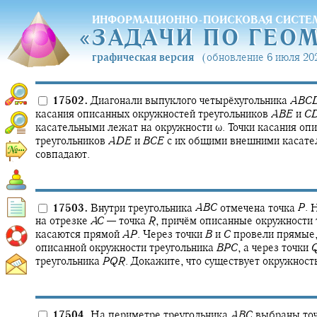
ИНФОРМАЦИОННО-ПОИСКОВАЯ СИСТЕ
«
ЗАДАЧИ ПО ГЕО
«
ЗАДАЧИ ПО ГЕО
графическая версия
(обновление 6 июля 202
17502.
Диагонали выпуклого четырёхугольника
A
B
C
касания описанных окружностей треугольников
A
B
E
и
C
касательными лежат на окружности
ω.
Точки касания оп
треугольников
A
D
E
и
B
C
E
с их общими внешними касате
совпадают.
17503.
Внутри треугольника
A
B
C
отмечена точка
P
.
Н
на отрезке
A
C
—
точка
R
,
причём описанные окружности 
касаются прямой
A
P
.
Через точки
B
и
C
провели прямые,
описанной окружности треугольника
B
P
C
,
а через точки
треугольника
P
Q
R
.
Докажите, что существует окружность
17504.
На периметре треугольника
A
B
C
выбраны то