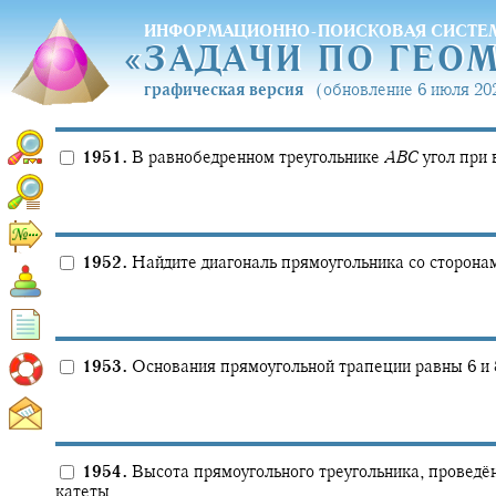
ИНФОРМАЦИОННО-ПОИСКОВАЯ СИСТЕ
«
ЗАДАЧИ ПО ГЕО
«
ЗАДАЧИ ПО ГЕО
графическая версия
(обновление 6 июля 202
1951.
В равнобедренном треугольнике
A
B
C
угол при
1952.
Найдите диагональ прямоугольника со сторонам
1953.
Основания прямоугольной трапеции равны 6 и 
1954.
Высота прямоугольного треугольника, проведён
катеты.