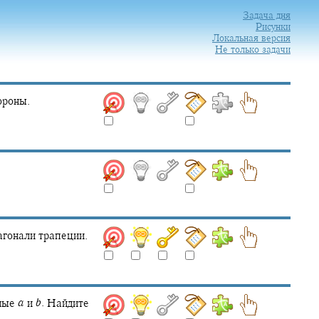
Задача дня
Рисунки
Локальная версия
Не только задачи
ороны.
гонали трапеции.
вные
a
и
b
.
Найдите