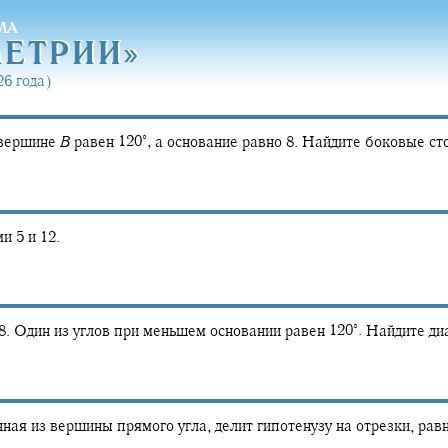
МА
МЕТРИ
И»
МЕТРИ
И»
6 года)
∘
 вершине
B
равен
120‍
,
а основание равно
8.
Найдите боковые ст
и 5 и 12.
∘
8. Один из углов при меньшем основании равен
120‍
.
Найдите диа
ная из вершины прямого угла, делит гипотенузу на отрезки, ра