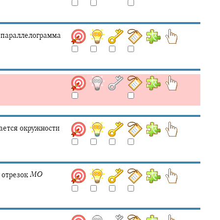
л параллелограмма
сается окружности
 отрезок
M
O