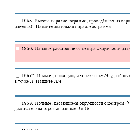
1955.
Высота параллелограмма, проведённая из верш
∘
равен
30‍
.
Найдите диагонали параллелограмма.
1956.
Найдите расстояние от центра окружности радиу
1957
°
.
Прямая, проходящая через точку
M
,
удалённую
в точке
A
.
Найдите
A
M
.
1958.
Прямые, касающиеся окружности с центром
O
делится ею на отрезки, равные 2 и 18.