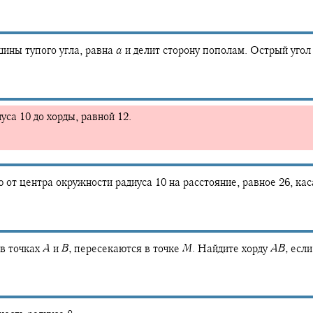
ины тупого угла, равна
a
и делит сторону пополам. Острый уго
са 10 до хорды, равной 12.
 от центра окружности радиуса 10 на расстояние, равное 26, ка
в точках
A
и
B
,
пересекаются в точке
M
.
Найдите хорду
A
B
,
если