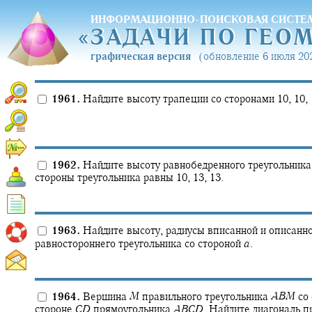
ИНФОРМАЦИОННО-ПОИСКОВАЯ СИСТЕ
«
ЗАДАЧИ ПО ГЕО
«
ЗАДАЧИ ПО ГЕО
графическая версия
(обновление 6 июля 202
1961.
Найдите высоту трапеции со сторонами 10, 10, 1
1962.
Найдите высоту равнобедренного треугольника,
стороны треугольника равны 10, 13, 13.
1963.
Найдите высоту, радиусы вписанной и описанн
равностороннего треугольника со стороной
a
.
1964.
Вершина
M
правильного треугольника
A
B
M
со
стороне
C
D
прямоугольника
A
B
C
D
.
Найдите диагональ п