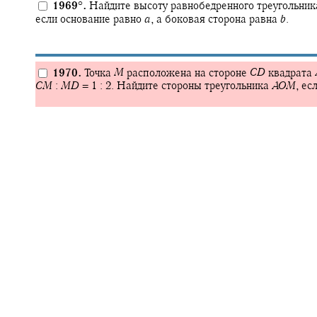
1969
°
.
Найдите высоту равнобедренного треугольника
если основание равно
a
,
а боковая сторона равна
b
.
1970.
Точка
M
расположена на стороне
C
D
квадрата
C
M
:
M
D
= 1 : 2.
Найдите стороны треугольника
A
O
M
,
есл