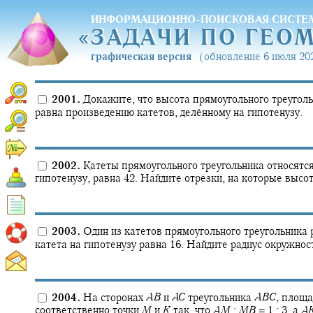
ИНФОРМАЦИОННО-ПОИСКОВАЯ СИСТЕ
«
ЗАДАЧИ ПО ГЕО
«
ЗАДАЧИ ПО ГЕО
графическая версия
(обновление 6 июля 202
2001.
Докажите, что высота прямоугольного треуголь
равна произведению катетов, делённому на гипотенузу.
2002.
Катеты прямоугольного треугольника относятс
гипотенузу, равна 42. Найдите отрезки, на которые высот
2003.
Один из катетов прямоугольного треугольника р
катета на гипотенузу равна 16. Найдите радиус окружност
2004.
На сторонах
A
B
и
A
C
треугольника
A
B
C
,
площад
соответственно точки
M
и
K
так, что
A
M
:
M
B
= 1 : 3,
а
A