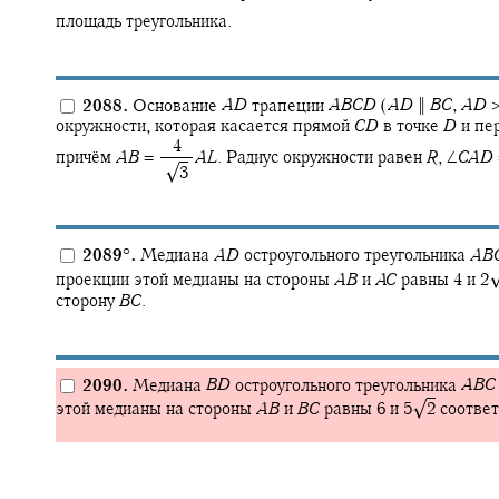
площадь треугольника.
2088.
Основание
A
D
трапеции
A
B
C
D
(
A
D
‖
B
C
,
A
D
окружности, которая касается прямой
C
D
в точке
D
и пе
‍ 4
причём
A
B
= ‍
A
L
.
Радиус окружности равен
R
,
∠
C
A
D
√
‍ ‍
3
2089
°
.
Медиана
A
D
остроугольного треугольника
A
B
проекции этой медианы на стороны
A
B
и
A
C
равны 4 и
2‍
сторону
B
C
.
2090.
Медиана
B
D
остроугольного треугольника
A
B
C
√
этой медианы на стороны
A
B
и
B
C
равны 6 и
5‍
2
соответ