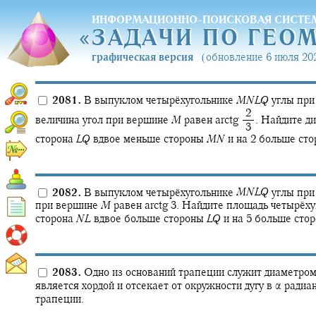
ИНФОРМАЦИОННО-ПОИСКОВАЯ СИСТЕ
«
ЗАДАЧИ ПО ГЕО
«
ЗАДАЧИ ПО ГЕО
графическая версия
(обновление 6 июля 202
2081.
В выпуклом четырёхугольнике
M
N
L
Q
углы при
‍ 2
величина угол при вершине
M
равен
arctg ‍
.
Найдите ди
‍ 3
сторона
L
Q
вдвое меньше стороны
M
N
и на 2 больше ст
2082.
В выпуклом четырёхугольнике
M
N
L
Q
углы при
при вершине
M
равен
arctg 3.
Найдите площадь четырёхуго
сторона
N
L
вдвое больше стороны
L
Q
и на 5 больше сто
2083.
Одно из оснований трапеции служит диаметром
является хордой и отсекает от окружности дугу в
α
радиа
трапеции.