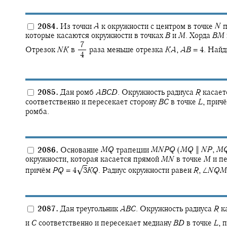
2084.
Из точки
A
к окружности с центром в точке
N
п
которые касаются окружности в точках
B
и
M
.
Хорда
B
M
‍ 7
Отрезок
N
K
в
раза меньше отрезка
K
A
,
A
B
= 4.
Найди
‍ 4
2085.
Дан ромб
A
B
C
D
.
Окружность радиуса
R
касает
соответственно и пересекает сторону
B
C
в точке
L
,
прич
ромба.
2086.
Основание
M
Q
трапеции
M
N
P
Q
(
M
Q
‖
N
P
,
M
окружности, которая касается прямой
M
N
в точке
M
и пе
√
причём
P
Q
= 4‍
3
K
Q
.
Радиус окружности равен
R
,
∠
N
Q
M
2087.
Дан треугольник
A
B
C
.
Окружность радиуса
R
к
и
C
соответственно и пересекает медиану
B
D
в точке
L
,
п