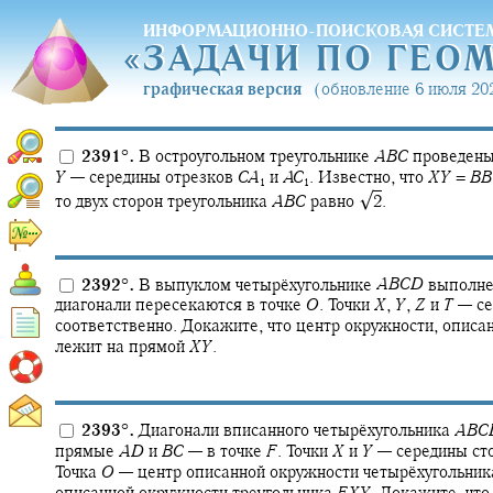
ИНФОРМАЦИОННО-ПОИСКОВАЯ СИСТЕ
«
ЗАДАЧИ ПО ГЕО
«
ЗАДАЧИ ПО ГЕО
графическая версия
(обновление 6 июля 202
2391
°
.
В остроугольном треугольнике
A
B
C
проведен
Y
—
середины отрезков
C
A
и
A
C
.
Известно, что
X
Y
=
B
B
1
1
√
то двух сторон треугольника
A
B
C
равно
2
.
2392
°
.
В выпуклом четырёхугольнике
A
B
C
D
выполне
диагонали пересекаются в точке
O
.
Точки
X
,
Y
,
Z
и
T
—
се
соответственно. Докажите, что центр окружности, описа
лежит на прямой
X
Y
.
2393
°
.
Диагонали вписанного четырёхугольника
A
B
C
прямые
A
D
и
B
C
—
в точке
F
.
Точки
X
и
Y
—
середины ст
Точка
O
—
центр описанной окружности четырёхугольни