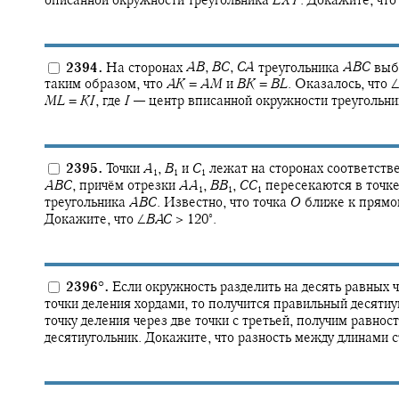
описанной окружности треугольника
E
X
Y
.
Докажите, чт
2394.
На сторонах
A
B
,
B
C
,
C
A
треугольника
A
B
C
выбр
таким образом, что
A
K
=
A
M
и
B
K
=
B
L
.
Оказалось, что
M
L
=
K
I
,
где
I
—
центр вписанной окружности треугольн
2395.
Точки
A
,
B
и
C
лежат на сторонах соответств
1
1
1
A
B
C
,
причём отрезки
A
A
,
B
B
,
C
C
пересекаются в точк
1
1
1
треугольника
A
B
C
.
Известно, что точка
O
ближе к прям
∘
Докажите, что
∠
B
A
C
> 120‍
.
2396
°
.
Если окружность разделить на десять равных ч
точки деления хордами, то получится правильный десяти
точку деления через две точки с третьей, получим равно
десятиугольник. Докажите, что разность между длинами ст