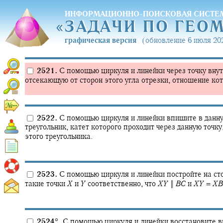
ИНФОРМАЦИОННО-ПОИСКОВАЯ СИСТЕ
«
ЗАДАЧИ ПО ГЕО
«
ЗАДАЧИ ПО ГЕО
графическая версия
(обновление 6 июля 202
2521.
С помощью циркуля и линейки через точку внут
отсекающую от сторон этого угла отрезки, отношение ко
2522.
С помощью циркуля и линейки впишите в данн
треугольник, катет которого проходит через данную точку,
этого треугольника.
2523.
С помощью циркуля и линейки постройте на ст
такие точки
X
и
Y
соответственно, что
X
Y
‖
B
C
и
X
Y
=
X
B
2524
°
.
С помощью циркуля и линейки восстановите в