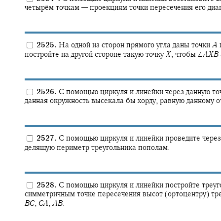
четырём точкам — проекциям точки пересечения его диаг
2525.
На одной из сторон прямого угла даны точки
A
постройте на другой стороне такую точку
X
,
чтобы
∠
A
X
B
2526.
С помощью циркуля и линейки через данную точ
данная окружность высекала бы хорду, равную данному о
2527.
С помощью циркуля и линейки проведите через
делящую периметр треугольника пополам.
2528.
С помощью циркуля и линейки постройте треу
симметричным точке пересечения высот (ортоцентру) тр
B
C
,
C
A
,
A
B
.