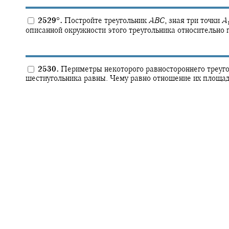
2529
°
.
Постройте треугольник
A
B
C
,
зная три точки
A
описанной окружности этого треугольника относительно
2530.
Периметры некоторого равностороннего треуго
шестиугольника равны. Чему равно отношение их площа