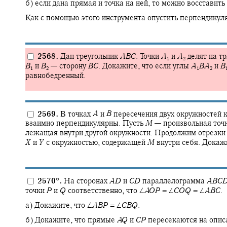
б) если дана прямая и точка на ней, то можно восставить
Как с помощью этого инструмента опустить перпендикуля
2568.
Дан треугольник
A
B
C
.
Точки
A
и
A
делят на тр
1
2
B
и
B
—
сторону
B
C
.
Докажите, что если углы
A
B
A
и
B
1
2
1
2
равнобедренный.
2569.
В точках
A
и
B
пересечения двух окружностей 
взаимно перпендикулярны. Пусть
M
—
произвольная точк
лежащая внутри другой окружности. Продолжим отрезк
X
и
Y
с окружностью, содержащей
M
внутри себя. Докаж
2570
°
.
На сторонах
A
D
и
C
D
параллелограмма
A
B
C
точки
P
и
Q
соответственно, что
∠
A
O
P
= ∠
C
O
Q
= ∠
A
B
C
.
а) Докажите, что
∠
A
B
P
= ∠
C
B
Q
.
б) Докажите, что прямые
A
Q
и
C
P
пересекаются на опис