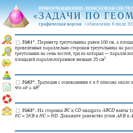
ИНФОРМАЦИОННО-ПОИСКОВАЯ СИСТЕ
«
ЗАДАЧИ ПО ГЕО
«
ЗАДАЧИ ПО ГЕО
графическая версия
(обновление 6 июля 202
2561
°
.
Периметр треугольника равен 100 см, а площа
проведённые параллельно сторонам треугольника на расс
треугольник на семь частей, три из которых — параллел
2
площадей параллелограммов меньше 25 см
.
2562
°
.
Трапеция с основаниями
a
и
b
описана около 
2
что
a
b
≥ 4
R
.
2563
°
.
На сторонах
B
C
и
C
D
квадрата
A
B
C
D
взяты т
K
C
= 2
K
B
и
H
C
=
H
D
.
Докажите равенство углов
A
K
B
и