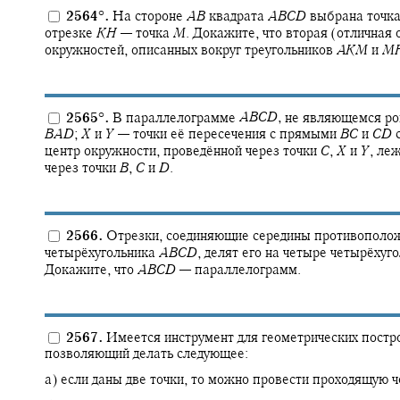
2564
°
.
На стороне
A
B
квадрата
A
B
C
D
выбрана точк
отрезке
K
H
—
точка
M
.
Докажите, что вторая (отличная 
окружностей, описанных вокруг треугольников
A
K
M
и
M
2565
°
.
В параллелограмме
A
B
C
D
,
не являющемся ром
B
A
D
;
X
и
Y
—
точки её пересечения с прямыми
B
C
и
C
D
с
центр окружности, проведённой через точки
C
,
X
и
Y
,
леж
через точки
B
,
C
и
D
.
2566.
Отрезки, соединяющие середины противополож
четырёхугольника
A
B
C
D
,
делят его на четыре четырёхуг
Докажите, что
A
B
C
D
—
параллелограмм.
2567.
Имеется инструмент для геометрических постро
позволяющий делать следующее:
а) если даны две точки, то можно провести проходящую ч