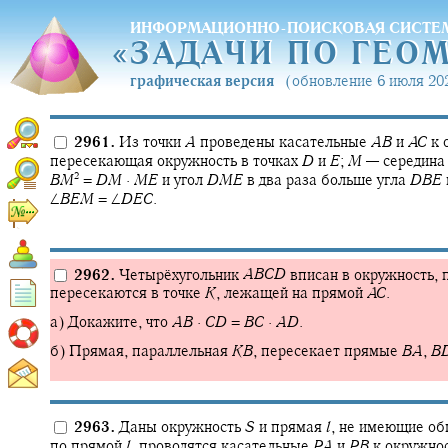
ИНФОРМАЦИОННО-ПОИСКОВАЯ СИСТЕ
«
ЗАДАЧИ ПО ГЕО
«
ЗАДАЧИ ПО ГЕО
графическая версия
(обновление 6 июля 202
2961.
Из точки
A
проведены касательные
A
B
и
A
C
к 
пересекающая окружность в точках
D
и
E
;
M
—
середина
2
B
M
=
D
M
·
M
E
и угол
D
M
E
в два раза больше угла
D
B
E
∠
B
E
M
= ∠
D
E
C
.
2962.
Четырёхугольник
A
B
C
D
вписан в окружность, 
пересекаются в точке
K
,
лежащей на прямой
A
C
.
а) Докажите, что
A
B
·
C
D
=
B
C
·
A
D
.
б) Прямая, параллельная
K
B
,
пересекает прямые
B
A
,
B
2963.
Даны окружность
S
и прямая
l
,
не имеющие общ
по прямой
l
,
проводятся касательные
P
A
и
P
B
к окружно