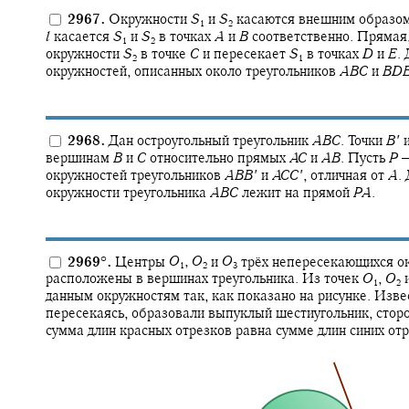
2967.
Окружности
S
и
S
касаются внешним образом
1
2
l
касается
S
и
S
в точках
A
и
B
соответственно. Прямая
1
2
окружности
S
в точке
C
и пересекает
S
в точках
D
и
E
.
Д
2
1
окружностей, описанных около треугольников
A
B
C
и
B
D
2968.
Дан остроугольный треугольник
A
B
C
.
Точки
B
′
вершинам
B
и
C
относительно прямых
A
C
и
A
B
.
Пусть
P
окружностей треугольников
A
B
B
′
и
A
C
C
′
,
отличная от
A
.
Д
окружности треугольника
A
B
C
лежит на прямой
P
A
.
2969
°
.
Центры
O
,
O
и
O
трёх непересекающихся ок
1
2
3
расположены в вершинах треугольника. Из точек
O
,
O
1
2
данным окружностям так, как показано на рисунке. Извес
пересекаясь, образовали выпуклый шестиугольник, сторо
сумма длин красных отрезков равна сумме длин синих отр