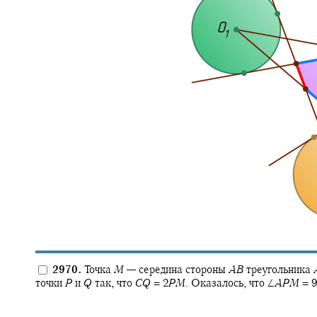
2970.
Точка
M
—
середина стороны
A
B
треугольника
точки
P
и
Q
так, что
C
Q
= 2
P
M
.
Оказалось, что
∠
A
P
M
= 9