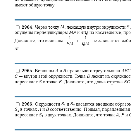
имеют общую точку.
2964.
Через точку
M
,
лежащую внутри окружности
S
,
опущены перпендикуляры
M
P
и
M
Q
на касательные, про
‍ 1
‍ 1
Докажите, что величина
+ ‍
не зависит от выбо
‍
P
M
‍
Q
M
M
.
2965.
Вершины
A
и
B
правильного треугольника
A
B
C
C
—
внутри этой окружности. Точка
D
лежит на окружно
пересекает
S
в точке
E
.
Докажите, что длина отрезка
E
C
2966.
Окружности
S
и
S
касаются внешним образом
1
2
S
в точках
A
и
B
соответственно. Прямая, параллельна
2
пересекает
S
в двух точках. Докажите, что точки
A
,
F
и
1