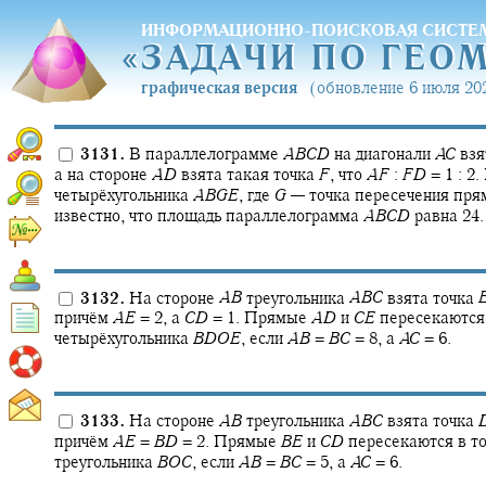
ИНФОРМАЦИОННО-ПОИСКОВАЯ СИСТЕ
«
ЗАДАЧИ ПО ГЕО
«
ЗАДАЧИ ПО ГЕО
графическая версия
(обновление 6 июля 202
3131.
В параллелограмме
A
B
C
D
на диагонали
A
C
взя
а на стороне
A
D
взята такая точка
F
,
что
A
F
:
F
D
= 1 : 2.
четырёхугольника
A
B
G
E
,
где
G
—
точка пересечения пр
известно, что площадь параллелограмма
A
B
C
D
равна 24.
3132.
На стороне
A
B
треугольника
A
B
C
взята точка
причём
A
E
= 2,
а
C
D
= 1.
Прямые
A
D
и
C
E
пересекаются
четырёхугольника
B
D
O
E
,
если
A
B
=
B
C
= 8,
а
A
C
= 6.
3133.
На стороне
A
B
треугольника
A
B
C
взята точка
причём
A
E
=
B
D
= 2.
Прямые
B
E
и
C
D
пересекаются в т
треугольника
B
O
C
,
если
A
B
=
B
C
= 5,
а
A
C
= 6.