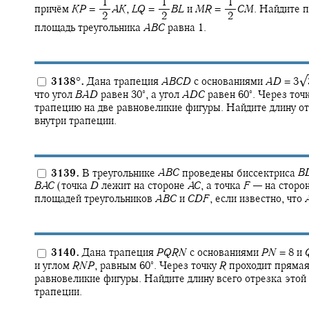
‍ 1
‍ 1
‍ 1
причём
K
P
= ‍
A
K
,
L
Q
= ‍
B
L
и
M
R
= ‍
C
M
.
Найдите п
‍ 2
‍ 2
‍ 2
площадь треугольника
A
B
C
равна 1.
√
3138
°
.
Дана трапеция
A
B
C
D
с основаниями
A
D
= 3‍
∘
∘
что угол
B
A
D
равен
30‍
,
а угол
A
D
C
равен
60‍
.
Через точ
трапецию на две равновеликие фигуры. Найдите длину от
внутри трапеции.
3139.
В треугольнике
A
B
C
проведены биссектриса
B
B
A
C
(точка
D
лежит на стороне
A
C
,
а точка
F
—
на сторо
площадей треугольников
A
B
C
и
C
D
F
,
если известно, что
3140.
Дана трапеция
P
Q
R
N
с основаниями
P
N
= 8
и
∘
и углом
R
N
P
,
равным
60‍
.
Через точку
R
проходит прямая
равновеликие фигуры. Найдите длину всего отрезка этой
трапеции.