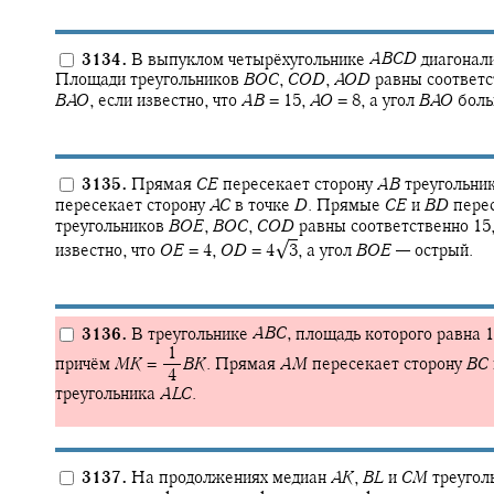
3134.
В выпуклом четырёхугольнике
A
B
C
D
диагонали
Площади треугольников
B
O
C
,
C
O
D
,
A
O
D
равны соответст
B
A
O
,
если известно, что
A
B
= 15,
A
O
= 8,
а угол
B
A
O
бол
3135.
Прямая
C
E
пересекает сторону
A
B
треугольни
пересекает сторону
A
C
в точке
D
.
Прямые
C
E
и
B
D
перес
треугольников
B
O
E
,
B
O
C
,
C
O
D
равны соответственно 15,
√
известно, что
O
E
= 4,
O
D
= 4‍
3
,
а угол
B
O
E
—
острый.
3136.
В треугольнике
A
B
C
,
площадь которого равна 1
‍ 1
причём
M
K
= ‍
B
K
.
Прямая
A
M
пересекает сторону
B
C
‍ 4
треугольника
A
L
C
.
3137.
На продолжениях медиан
A
K
,
B
L
и
C
M
треугол