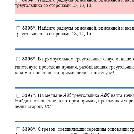
3394
°
.
Найдите радиусы описанной, вписанной и вне
треугольника со сторонами 13, 13, 10.
3395
°
.
Найдите радиусы описанной, вписанной и вне
треугольника со сторонами 13, 14, 15.
3396
°
.
В прямоугольном треугольнике синус меньшег
гипотенузе проведена прямая, разбивающая треугольник 
каком отношении эта прямая делит гипотенузу?
3397
°
.
На медиане
A
M
треугольника
A
B
C
взята точк
Найдите отношение, в котором прямая, проходящая чере
делит сторону
B
C
.
3398
°
.
Отрезок, соединяющий середины оснований тр
∘
∘