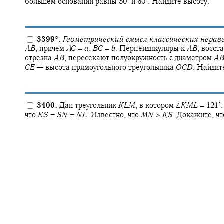
большем основании равны
30‍
и
60‍
.
Найдите высоту.
3399
°
.
Геометрический смысл классических нерав
A
B
,
причём
A
C
=
a
,
B
C
=
b
.
Перпендикуляры к
A
B
,
восста
отрезка
A
B
,
пересекают полуокружность с диаметром
A
C
E
—
высота прямоугольного треугольника
O
C
D
.
Найдит
∘
3400.
Дан треугольник
K
L
M
,
в котором
∠
K
M
L
= 121‍
.
что
K
S
=
S
N
=
N
L
.
Известно, что
M
N
>
K
S
.
Докажите, ч