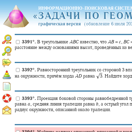
ИНФОРМАЦИОННО-ПОИСКОВАЯ СИСТЕ
«
ЗАДАЧИ ПО ГЕО
«
ЗАДАЧИ ПО ГЕО
графическая версия
(обновление 6 июля 202
3391
°
.
В треугольнике
A
B
C
известно, что
A
B
=
c
,
B
C
расстояние между основаниями высот, проведённых из 
3392
°
.
Равносторонний треугольник со стороной 3 вп
√
на окружности, причём хорда
A
D
равна
3
.
Найдите хор
3393
°
.
Проекция боковой стороны равнобедренной т
равна
a
,
средняя линия трапеции равна
b
,
а острый угол 
радиус окружности, описанной около трапеции.