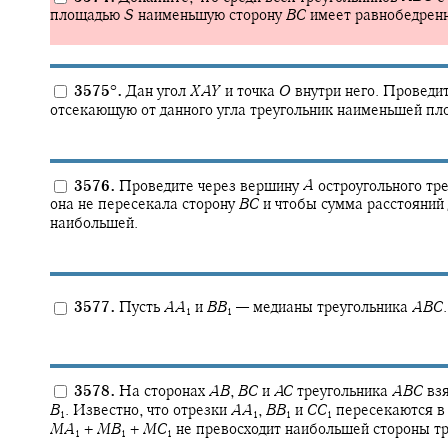
площадью
S
наименьшую сторону
B
C
имеет равнобедренн
3575
°
.
Дан угол
X
A
Y
и точка
O
внутри него. Проведит
отсекающую от данного угла треугольник наименьшей пл
3576.
Проведите через вершину
A
остроугольного тр
она не пересекала сторону
B
C
и чтобы сумма расстояний
наибольшей.
3577.
Пусть
A
A
и
B
B
—
медианы треугольника
A
B
C
.
1
1
3578.
На сторонах
A
B
,
B
C
и
A
C
треугольника
A
B
C
взя
B
.
Известно, что отрезки
A
A
,
B
B
и
C
C
пересекаются в
1
1
1
1
M
A
+
M
B
+
M
C
не превосходит наибольшей стороны т
1
1
1