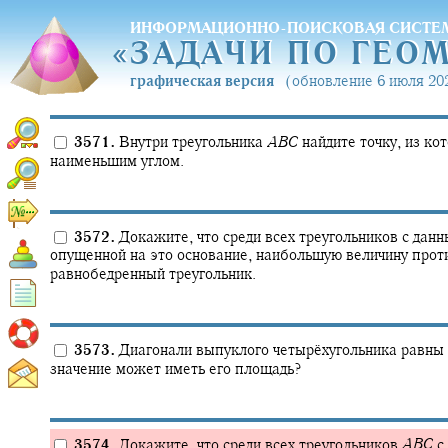
ИНФОРМАЦИОННО-ПОИСКОВАЯ СИСТЕ
«
ЗАДАЧИ ПО ГЕО
«
ЗАДАЧИ ПО ГЕО
графическая версия
(обновление 6 июля 202
3571.
Внутри треугольника
A
B
C
найдите точку, из ко
наименьшим углом.
3572.
Докажите, что среди всех треугольников с дан
опущенной на это основание, наибольшую величину прот
равнобедренный треугольник.
3573.
Диагонали выпуклого четырёхугольника равны
значение может иметь его площадь?
3574.
Докажите, что среди всех треугольников
A
B
C
с