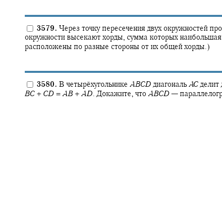
3579.
Через точку пересечения двух окружностей про
окружности высекают хорды, сумма которых наибольшая
расположены по разные стороны от их общей хорды.)
3580.
В четырёхугольнике
A
B
C
D
диагональ
A
C
делит 
B
C
+
C
D
=
A
B
+
A
D
.
Докажите, что
A
B
C
D
—
параллелог