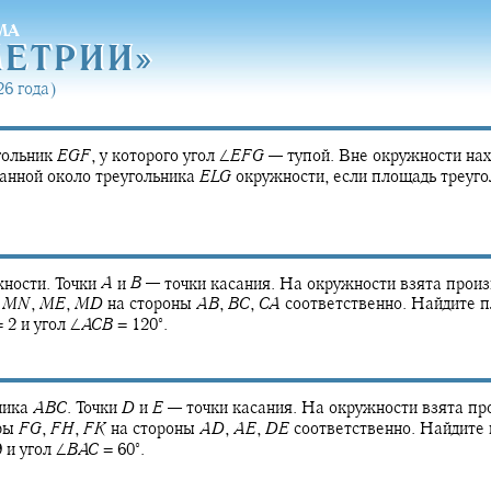
МА
МЕТРИ
И»
МЕТРИ
И»
6 года)
гольник
E
G
F
,
у которого угол
∠
E
F
G
—
тупой. Вне окружности нах
анной около треугольника
E
L
G
окружности, если площадь треуг
ности. Точки
A
и
B
—
точки касания. На окружности взята прои
ы
M
N
,
M
E
,
M
D
на стороны
A
B
,
B
C
,
C
A
соответственно. Найдите 
∘
 2
и угол
∠
A
C
B
= 120‍
.
ника
A
B
C
.
Точки
D
и
E
—
точки касания. На окружности взята пр
ры
F
G
,
F
H
,
F
K
на стороны
A
D
,
A
E
,
D
E
соответственно. Найдите
∘
9
и угол
∠
B
A
C
= 60‍
.