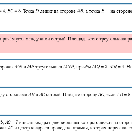
 4,
B
C
= 8.
Точка
D
лежит на стороне
A
B
,
а точка
E
—
на сторон
 причём угол между ними острый. Площадь этого треугольника р
торонах
M
N
и
M
P
треугольника
M
N
P
,
причём
M
Q
= 3,
M
R
= 4.
На
жду сторонами
A
B
и
A
C
острый. Найдите сторону
B
C
,
если
A
B
= 8,
5,
A
C
= 7
вписан квадрат, две вершины которого лежат на сторо
оны
A
C
и центр квадрата проведена прямая, которая пересекает