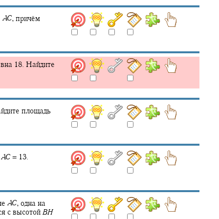
е
A
C
,
причём
авна 18. Найдите
йдите площадь
A
C
= 13.
не
A
C
,
одна на
ся с высотой
B
H