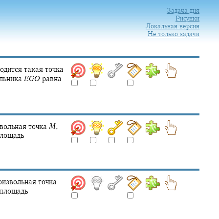
Задача дня
Рисунки
Локальная версия
Не только задачи
одится такая точка
ольника
E
G
O
равна
звольная точка
M
,
площадь
оизвольная точка
 площадь