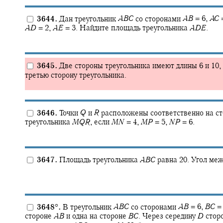
3644.
Дан треугольник
A
B
C
со сторонами
A
B
= 6,
A
C
=
A
D
= 2,
A
E
= 3.
Найдите площадь треугольника
A
D
E
.
3645.
Две стороны треугольника имеют длины 6 и 10,
третью сторону треугольника.
3646.
Точки
Q
и
R
расположены соответственно на с
треугольника
M
Q
R
,
если
M
N
= 4,
M
P
= 5,
N
P
= 6.
3647.
Площадь треугольника
A
B
C
равна 20. Угол ме
3648
°
.
В треугольник
A
B
C
со сторонами
A
B
= 6,
B
C
= 
стороне
A
B
и одна на стороне
B
C
.
Через середину
D
стор