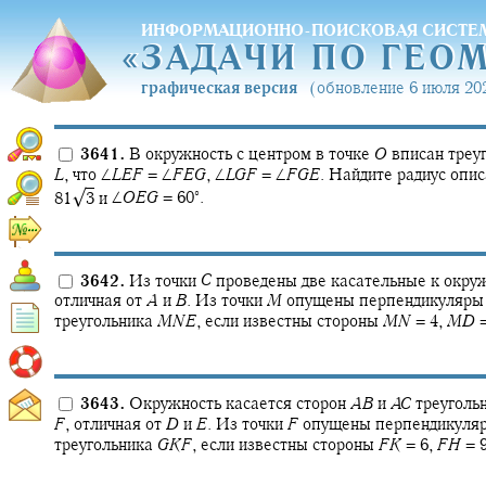
ИНФОРМАЦИОННО-ПОИСКОВАЯ СИСТЕ
«
ЗАДАЧИ ПО ГЕО
«
ЗАДАЧИ ПО ГЕО
графическая версия
(обновление 6 июля 202
3641.
В окружность с центром в точке
O
вписан треу
L
,
что
∠
L
E
F
= ∠
F
E
G
,
∠
L
G
F
= ∠
F
G
E
.
Найдите радиус опис
√
∘
81‍
3
и
∠
O
E
G
= 60‍
.
3642.
Из точки
C
проведены две касательные к окруж
отличная от
A
и
B
.
Из точки
M
опущены перпендикуляр
треугольника
M
N
E
,
если известны стороны
M
N
= 4,
M
D
=
3643.
Окружность касается сторон
A
B
и
A
C
треуголь
F
,
отличная от
D
и
E
.
Из точки
F
опущены перпендикуля
треугольника
G
K
F
,
если известны стороны
F
K
= 6,
F
H
= 