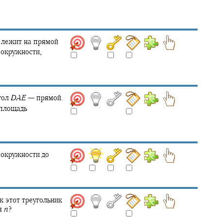
 лежит на прямой
 окружности,
гол
D
A
E
—
прямой.
площадь
окружности до
к этот треугольник
я
n
?