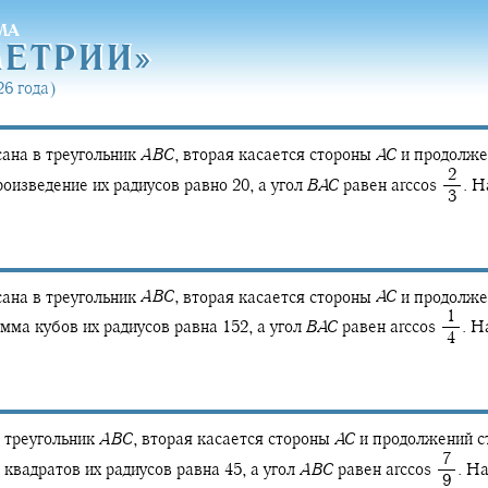
МА
МЕТРИ
И»
МЕТРИ
И»
6 года)
ана в треугольник
A
B
C
,
вторая касается стороны
A
C
и продолже
‍ 2
роизведение их радиусов равно 20, а угол
B
A
C
равен
arccos ‍
.
На
‍ 3
ана в треугольник
A
B
C
,
вторая касается стороны
A
C
и продолже
‍ 1
умма кубов их радиусов равна 152, а угол
B
A
C
равен
arccos ‍
.
На
‍ 4
в треугольник
A
B
C
,
вторая касается стороны
A
C
и продолжений с
‍ 7
 квадратов их радиусов равна 45, а угол
A
B
C
равен
arccos ‍
.
На
‍ 9