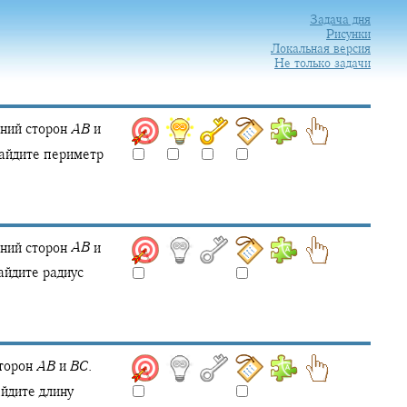
Задача дня
Рисунки
Локальная версия
Не только задачи
ний сторон
A
B
и
йдите периметр
ний сторон
A
B
и
йдите радиус
торон
A
B
и
B
C
.
йдите длину