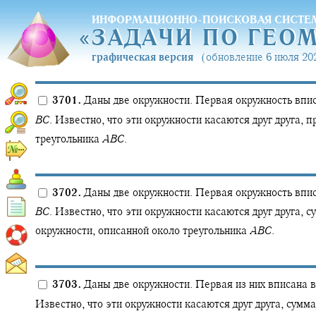
ИНФОРМАЦИОННО-ПОИСКОВАЯ СИСТЕ
«
ЗАДАЧИ ПО ГЕО
«
ЗАДАЧИ ПО ГЕО
графическая версия
(обновление 6 июля 202
3701.
Даны две окружности. Первая окружность впис
B
C
.
Известно, что эти окружности касаются друг друга, п
треугольника
A
B
C
.
3702.
Даны две окружности. Первая окружность впис
B
C
.
Известно, что эти окружности касаются друг друга, с
окружности, описанной около треугольника
A
B
C
.
3703.
Даны две окружности. Первая из них вписана 
Известно, что эти окружности касаются друг друга, сумма