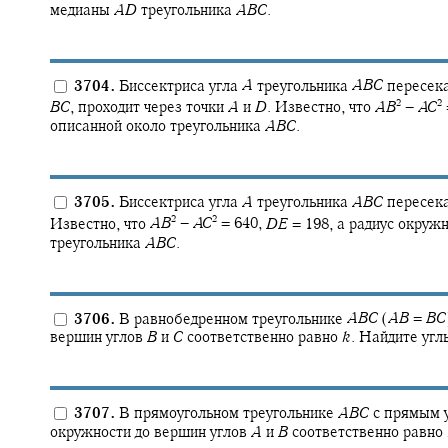
медианы
A
D
треугольника
A
B
C
.
3704.
Биссектриса угла
A
треугольника
A
B
C
пересека
2
2
B
C
,
проходит через точки
A
и
D
.
Известно, что
A
B
−
A
C
описанной около треугольника
A
B
C
.
3705.
Биссектриса угла
A
треугольника
A
B
C
пересека
2
2
Известно, что
A
B
−
A
C
= 640,
D
E
= 198,
а радиус окружн
треугольника
A
B
C
.
3706.
В равнобедренном треугольнике
A
B
C
(
A
B
=
B
C
вершин углов
B
и
C
соответственно равно
k
.
Найдите угл
3707.
В прямоугольном треугольнике
A
B
C
с прямым 
окружности до вершин углов
A
и
B
соответственно равно