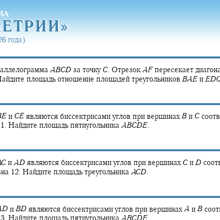
МА
МЕТРИ
И»
МЕТРИ
И»
6 года)
аллелограмма
A
B
C
D
за точку
C
.
Отрезок
A
F
пересекает диагон
айдите площадь отношение площадей треугольников
B
A
E
и
E
D
B
E
и
C
E
являются биссектрисами углов при вершинах
B
и
C
соотв
1. Найдите площадь пятиугольника
A
B
C
D
E
.
A
C
и
A
D
являются биссектрисами углов при вершинах
C
и
D
соот
на 12. Найдите площадь треугольника
A
C
D
.
A
D
и
B
D
являются биссектрисами углов при вершинах
A
и
B
соот
3. Найдите площадь пятиугольника
A
B
C
D
E
.