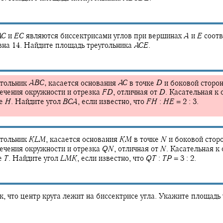
A
C
и
E
C
являются биссектрисами углов при вершинах
A
и
E
соотв
на 14. Найдите площадь треугольника
A
C
E
.
угольник
A
B
C
,
касается основания
A
C
в точке
D
и боковой сторо
ечения окружности и отрезка
F
D
,
отличная от
D
.
Касательная к 
ке
H
.
Найдите угол
B
C
A
,
если известно, что
F
H
:
H
E
= 2 : 3.
угольник
K
L
M
,
касается основания
K
M
в точке
N
и боковой сто
ечения окружности и отрезка
Q
N
,
отличная от
N
.
Касательная к 
е
T
.
Найдите угол
L
M
K
,
если известно, что
Q
T
:
T
P
= 3 : 2.
к, что центр круга лежит на биссектрисе угла. Укажите площадь 