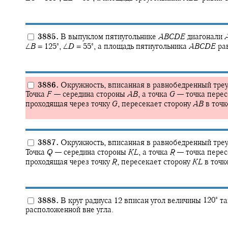
3885.
В выпуклом пятиугольнике
A
B
C
D
E
диагонали
∘
∘
∠
B
= 125‍
,
∠
D
= 55‍
,
а площадь пятиугольника
A
B
C
D
E
рав
3886.
Окружность, вписанная в равнобедренный тре
Точка
F
—
середина стороны
A
B
,
а точка
G
—
точка перес
проходящая через точку
G
,
пересекает сторону
A
B
в точ
3887.
Окружность, вписанная в равнобедренный тре
Точка
Q
—
середина стороны
K
L
,
а точка
R
—
точка перес
проходящая через точку
R
,
пересекает сторону
K
L
в точк
∘
3888.
В круг радиуса 12 вписан угол величины
120‍
та
расположенной вне угла.