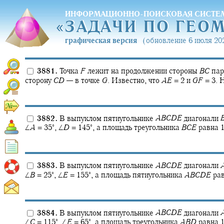
ИНФОРМАЦИОННО-ПОИСКОВАЯ СИСТЕ
«
ЗАДАЧИ ПО ГЕО
«
ЗАДАЧИ ПО ГЕО
графическая версия
(обновление 6 июля 202
3881.
Точка
F
лежит на продолжении стороны
B
C
пар
сторону
C
D
—
в точке
G
.
Известно, что
A
E
= 2
и
G
F
= 3.
Н
3882.
В выпуклом пятиугольнике
A
B
C
D
E
диагонали
∘
∘
∠
A
= 35‍
,
∠
D
= 145‍
,
а площадь треугольника
B
C
E
равна 1
3883.
В выпуклом пятиугольнике
A
B
C
D
E
диагонали
∘
∘
∠
B
= 25‍
,
∠
E
= 155‍
,
а площадь пятиугольника
A
B
C
D
E
рав
3884.
В выпуклом пятиугольнике
A
B
C
D
E
диагонали
∘
∘
∠
C
= 115‍
,
∠
E
= 65‍
,
а площадь треугольника
A
B
D
равна 1