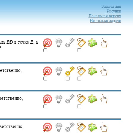
Задача дня
Рисунки
Локальная версия
Не только задачи
аль
B
D
в точке
E
,
а
G
.
етственно,
ветственно,
ветственно,