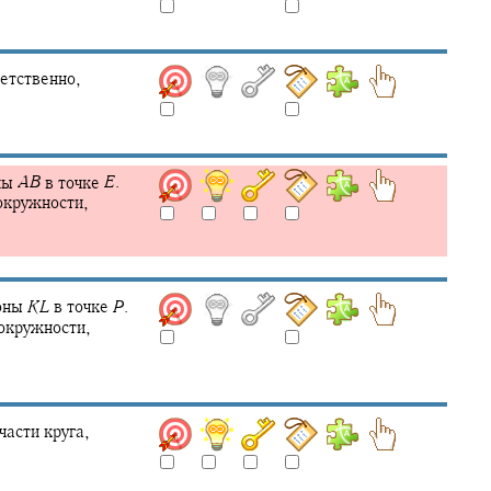
етственно,
ны
A
B
в точке
E
.
окружности,
роны
K
L
в точке
P
.
окружности,
части круга,