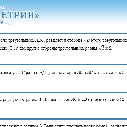
МА
МЕТРИ
И»
МЕТРИ
И»
6 года)
коло треугольника
A
B
C
,
равняется стороне
A
B
этого треугольник
‍ 1
√
ньше
,
а две другие стороны треугольника равны
3
и 2.
‍ 2
√
ктриса угла
C
равна
5‍
3
.
Длины сторон
A
C
и
B
C
относятся как
5 :
ктриса угла
C
равна 3. Длины сторон
A
C
и
C
B
относятся как
3 : 2
с
 вписан круг радиуса 3. Вычислите площадь части ромба, располо