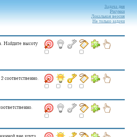
Задача дня
Рисунки
Локальная версия
Не только задачи
а. Найдите высоту
 2
соответственно.
оответственно.
женной вне круга.