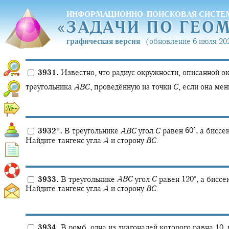
ИНФОРМАЦИОННО-ПОИСКОВАЯ СИСТЕ
«
ЗАДАЧИ ПО ГЕО
«
ЗАДАЧИ ПО ГЕО
графическая версия
(обновление 6 июля 202
3931.
Известно, что радиус окружности, описанной о
треугольника
A
B
C
,
проведённую из точки
C
,
если она ме
∘
3932
°
.
В треугольнике
A
B
C
угол
C
равен
60‍
,
а биссе
Найдите тангенс угла
A
и сторону
B
C
.
∘
3933.
В треугольнике
A
B
C
угол
C
равен
120‍
,
а биссе
Найдите тангенс угла
A
и сторону
B
C
.
3934.
В ромб, одна из диагоналей которого равна 10,