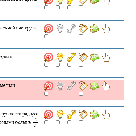
женной вне круга.
медиан
 медиан
кружности радиуса
‍ π
оронами больше
.
‍ 3