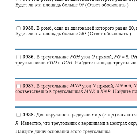
Будет ли эта площадь больше 9? (Ответ обосновать.)
3935.
В ромб, одна из диагоналей которого равна 20,
Будет ли эта площадь больше 36? (Ответ обосновать.)
3936.
В треугольнике
F
G
H
угол
G
прямой,
F
G
= 8,
G
треугольников
F
G
D
и
D
G
H
.
Найдите площадь треугольн
3937.
В треугольнике
M
N
P
угол
N
прямой,
M
N
= 6,
N
соответственно в треугольниках
M
N
K
и
K
N
P
.
Найдите пл
3938.
Две окружности радиусов
r
и
p
(
r
<
p
)
касаются 
R
.
Известно, что треугольник с вершинами в центрах ок
Найдите длину основания этого треугольника.