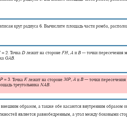
 вписан круг радиуса 6. Вычислите площадь части ромба, располо
H
= 2.
Точка
D
лежит на стороне
F
H
,
A
и
B
—
точки пересечения 
ика
G
A
B
.
P
= 3.
Точка
K
лежит на стороне
M
P
,
A
и
B
—
точки пересечения
ощадь треугольника
N
A
B
.
внешним образом, а также обе касаются внутренним образом о
ружностей является равнобедренным, а угол между боковыми ст