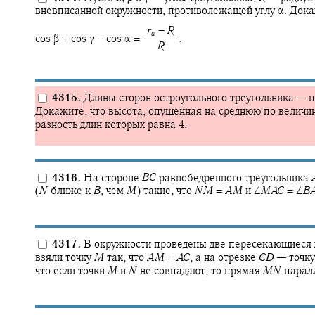
вневписанной окружности, противолежащей углу
α.
Докаж
‍
r
−
R
a
cos β + cos γ − cos α = ‍
.
‍
R
4315.
Длины сторон остроугольного треугольника — 
Докажите, что высота, опущенная на среднюю по величине
разность длин которых равна 4.
4316.
На стороне
B
C
равнобедренного треугольника
(
N
ближе к
B
,
чем
M
)
такие, что
N
M
=
A
M
и
∠
M
A
C
= ∠
B
4317.
В окружности проведены две пересекающиеся
взяли точку
M
так, что
A
M
=
A
C
,
а на отрезке
C
D
—
точк
что если точки
M
и
N
не совпадают, то прямая
M
N
парал