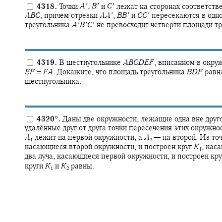
4318.
Точки
A
′
,
B
′
и
C
′
лежат на сторонах соответств
A
B
C
,
причём отрезки
A
A
′
,
B
B
′
и
C
C
′
пересекаются в одно
треугольника
A
′
B
′
C
′
не превосходит четверти площади т
4319.
В шестиугольнике
A
B
C
D
E
F
,
вписанном в окру
E
F
=
F
A
.
Докажите, что площадь треугольника
B
D
F
равн
шестиугольника.
4320
°
.
Даны две окружности, лежащие одна вне друг
удалённые друг от друга точки пересечения этих окружнос
A
лежит на первой окружности, а
A
—
на второй. Из то
1
2
касающиеся второй окружности, и построен круг
K
,
каса
1
два луча, касающиеся первой окружности, и построен кр
круги
K
и
K
равны.
1
2