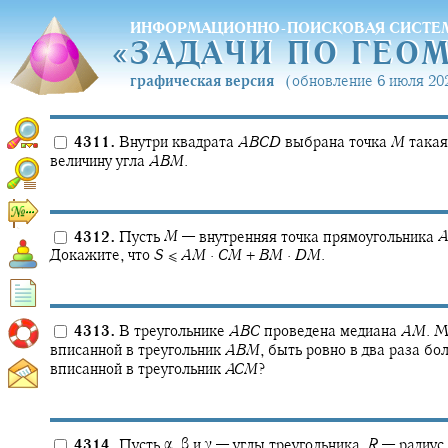
ИНФОРМАЦИОННО-ПОИСКОВАЯ СИСТЕ
«
ЗАДАЧИ ПО ГЕО
«
ЗАДАЧИ ПО ГЕО
графическая версия
(обновление 6 июля 202
4311.
Внутри квадрата
A
B
C
D
выбрана точка
M
такая
величину угла
A
B
M
.
4312.
Пусть
M
—
внутренняя точка прямоугольника
Докажите, что
S
≤
A
M
·
C
M
+
B
M
·
D
M
.
4313.
В треугольнике
A
B
C
проведена медиана
A
M
.
Мо
вписанной в треугольник
A
B
M
,
быть ровно в два раза бо
вписанной в треугольник
A
C
M
?
4314.
Пусть
α,
β
и
γ —
углы треугольника,
R
—
радиус