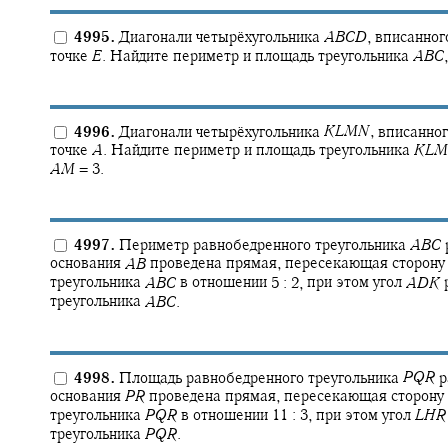
4995.
Диагонали четырёхугольника
A
B
C
D
,
вписанного
точке
E
.
Найдите периметр и площадь треугольника
A
B
C
,
4996.
Диагонали четырёхугольника
K
L
M
N
,
вписанног
точке
A
.
Найдите периметр и площадь треугольника
K
L
M
A
M
= 3.
4997.
Периметр равнобедренного треугольника
A
B
C
основания
A
B
проведена прямая, пересекающая сторон
треугольника
A
B
C
в отношении
5 : 2,
при этом угол
A
D
K
треугольника
A
B
C
.
4998.
Площадь равнобедренного треугольника
P
Q
R
р
основания
P
R
проведена прямая, пересекающая сторону
треугольника
P
Q
R
в отношении
11 : 3,
при этом угол
L
H
R
треугольника
P
Q
R
.