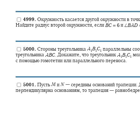
4999.
Окружность касается другой окружности в точ
Найдите радиус второй окружности, если
B
C
= 6
и
∠
B
A
D
=
5000.
Стороны треугольника
A
B
C
параллельны соо
1
1
1
треугольника
A
B
C
.
Докажите, что треугольник
A
B
C
мож
1
1
1
с помощью гомотетии или параллельного переноса.
5001.
Пусть
M
и
N
—
середины оснований трапеции. 
перпендикулярна основаниям, то трапеция — равнобедре