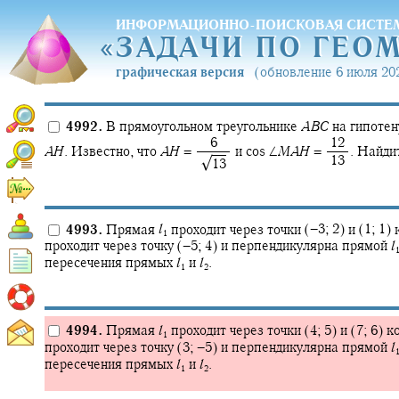
ИНФОРМАЦИОННО-ПОИСКОВАЯ СИСТЕ
«
ЗАДАЧИ ПО ГЕО
«
ЗАДАЧИ ПО ГЕО
графическая версия
(обновление 6 июля 202
4992.
В прямоугольном треугольнике
A
B
C
на гипоте
‍ 6
‍ 12
A
H
.
Известно, что
A
H
= ‍
и
cos ∠
M
A
H
= ‍
.
Найдит
‍ 13
√
‍ ‍
13
4993.
Прямая
l
проходит через точки
(−3; 2)
и
(1; 1)
к
1
проходит через точку
(−5; 4)
и перпендикулярна прямой
l
пересечения прямых
l
и
l
.
1
2
4994.
Прямая
l
проходит через точки
(4; 5)
и
(7; 6)
ко
1
проходит через точку
(3; −5)
и перпендикулярна прямой
l
пересечения прямых
l
и
l
.
1
2