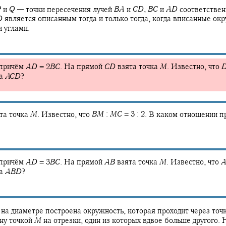
P
и
Q
—
точки пересечения лучей
B
A
и
C
D
,
B
C
и
A
D
соответствен
D
является описанным тогда и только тогда, когда вписанные ок
 углами.
причём
A
D
= 2
B
C
.
На прямой
C
D
взята точка
M
.
Известно, что
ка
A
C
D
?
та точка
M
.
Известно, что
B
M
:
M
C
= 3 : 2.
В каком отношении 
причём
A
D
= 3
B
C
.
На прямой
A
B
взята точка
M
.
Известно, что
ка
A
B
D
?
на диаметре построена окружность, которая проходит через точ
ону точкой
M
на отрезки, один из которых вдвое больше другого.