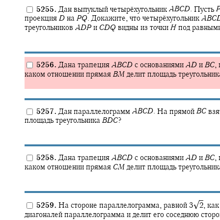
5255.
Дан выпуклый четырёхугольник
A
B
C
D
.
Пусть
проекция
D
на
P
Q
.
Докажите, что четырёхугольник
A
B
C
треугольников
A
D
P
и
C
D
Q
видны из точки
H
под равными
5256.
Дана трапеция
A
B
C
D
с основаниями
A
D
и
B
C
,
каком отношении прямая
B
M
делит площадь треугольни
5257.
Дан параллелограмм
A
B
C
D
.
На прямой
B
C
взя
площадь треугольника
B
D
C
?
5258.
Дана трапеция
A
B
C
D
с основаниями
A
D
и
B
C
,
каком отношении прямая
C
M
делит площадь треугольни
√
5259.
На стороне параллелограмма, равной
3‍
2
,
как 
диагоналей параллелограмма и делит его соседнюю стор