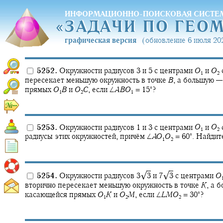
ИНФОРМАЦИОННО-ПОИСКОВАЯ СИСТЕ
«
ЗАДАЧИ ПО ГЕО
«
ЗАДАЧИ ПО ГЕО
графическая версия
(обновление 6 июля 202
5252.
Окружности радиусов 3 и 5 с центрами
O
и
O
1
2
пересекает меньшую окружность в точке
B
,
а большую —
∘
прямых
O
B
и
O
C
,
если
∠
A
B
O
= 15‍
?
1
2
1
5253.
Окружности радиусов 1 и 3 с центрами
O
и
O
1
2
∘
радиусы этих окружностей, причём
∠
A
O
O
= 60‍
.
Найдит
1
2
√
√
5254.
Окружности радиусов
3‍
3
и
7‍
3
с центрами
O
вторично пересекает меньшую окружность в точке
K
,
а б
∘
касающейся прямых
O
K
и
O
M
,
если
∠
L
M
O
= 30‍
?
1
2
2