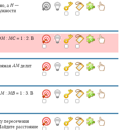
но, а
H
—
ружности
D
M
:
M
C
= 1 : 2.
В
прямая
A
M
делит
A
M
:
M
B
= 1 : 3.
В
ку пересечения
 Найдите расстояние