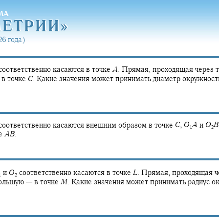
МА
МЕТРИ
И»
МЕТРИ
И»
6 года)
соответственно касаются в точке
A
.
Прямая, проходящая через 
 в точке
C
.
Какие значения может принимать диаметр окружност
соответственно касаются внешним образом в точке
C
,
O
A
и
O
B
1
2
е
A
B
.
и
O
соответственно касаются в точке
L
.
Прямая, проходящая ч
1
2
ольшую — в точке
M
.
Какие значения может принимать радиус о