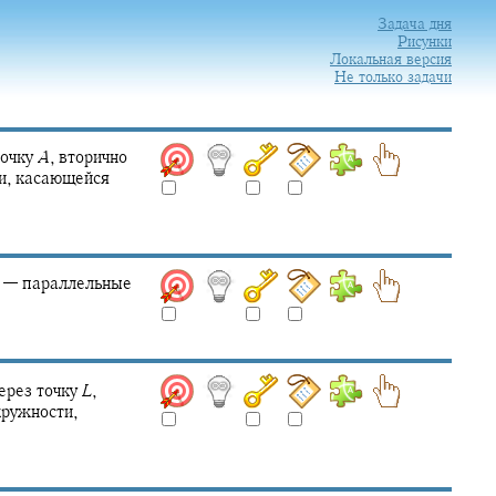
Задача дня
Рисунки
Локальная версия
Не только задачи
точку
A
,
вторично
и, касающейся
—
параллельные
ерез точку
L
,
кружности,