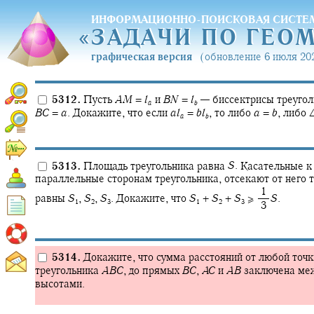
ИНФОРМАЦИОННО-ПОИСКОВАЯ СИСТЕ
«
ЗАДАЧИ ПО ГЕО
«
ЗАДАЧИ ПО ГЕО
графическая версия
(обновление 6 июля 202
5312.
Пусть
A
M
=
l
и
B
N
=
l
—
биссектрисы треуго
a
b
B
C
=
a
.
Докажите, что если
a
l
=
b
l
,
то либо
a
=
b
,
либо
a
b
5313.
Площадь треугольника равна
S
.
Касательные к 
параллельные сторонам треугольника, отсекают от него 
‍ 1
равны
S
,
S
,
S
.
Докажите, что
S
+
S
+
S
≥ ‍
S
.
1
2
3
1
2
3
‍ 3
5314.
Докажите, что сумма расстояний от любой точ
треугольника
A
B
C
,
до прямых
B
C
,
A
C
и
A
B
заключена ме
высотами.