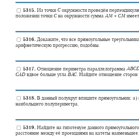
5315.
Из точки
C
окружности проведён перпендикул
положении точки
C
на окружности сумма
A
M
+
C
M
имеет
5316.
Докажите, что все прямоугольные треугольник
арифметическую прогрессию, подобны.
5317.
Отношение периметра параллелограмма
A
B
C
C
A
D
вдвое больше угла
B
A
C
.
Найдите отношение сторон 
5318.
В данный полукруг впишите прямоугольник: а)
наибольшего полупериметра.
5319.
Найдите на гипотенузе данного прямоугольного 
расстояние между её проекциями на катеты наименьшее