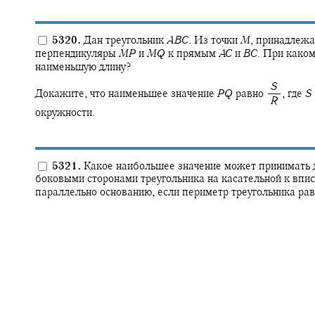
5320.
Дан треугольник
A
B
C
.
Из точки
M
,
принадлежа
перпендикуляры
M
P
и
M
Q
к прямым
A
C
и
B
C
.
При каком
наименьшую длину?
‍
S
Докажите, что наименьшее значение
P
Q
равно
,
где
S
‍
R
окружности.
5321.
Какое наибольшее значение может принимать д
боковыми сторонами треугольника на касательной к впи
параллельно основанию, если периметр треугольника ра