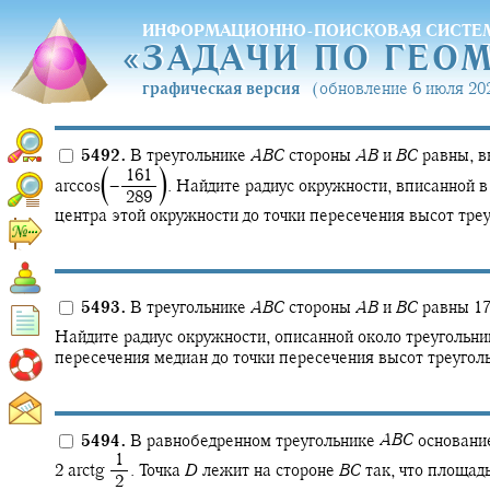
ИНФОРМАЦИОННО-ПОИСКОВАЯ СИСТЕ
«
ЗАДАЧИ ПО ГЕО
«
ЗАДАЧИ ПО ГЕО
графическая версия
(обновление 6 июля 202
5492.
В треугольнике
A
B
C
стороны
A
B
и
B
C
равны, 
⎹
⎺
‍ 161
arccos‍
‍−‍
.
Найдите радиус окружности, вписанной в
‍ 289
центра этой окружности до точки пересечения высот тре
5493.
В треугольнике
A
B
C
стороны
A
B
и
B
C
равны 17
Найдите радиус окружности, описанной около треугольн
пересечения медиан до точки пересечения высот треуго
5494.
В равнобедренном треугольнике
A
B
C
основан
‍ 1
2 arctg ‍
.
Точка
D
лежит на стороне
B
C
так, что площад
‍ 2