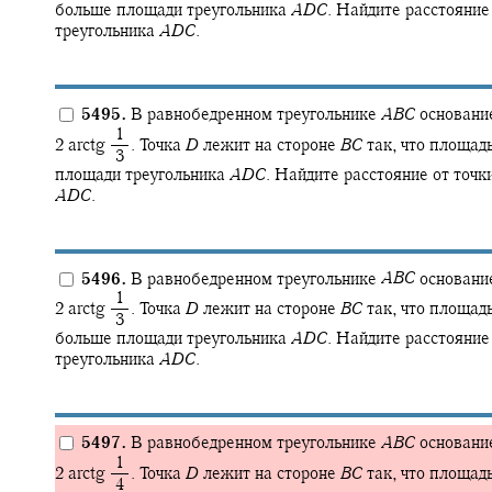
больше площади треугольника
A
D
C
.
Найдите расстояние
треугольника
A
D
C
.
5495.
В равнобедренном треугольнике
A
B
C
основан
‍ 1
2 arctg ‍
.
Точка
D
лежит на стороне
B
C
так, что площад
‍ 3
площади треугольника
A
D
C
.
Найдите расстояние от точк
A
D
C
.
5496.
В равнобедренном треугольнике
A
B
C
основан
‍ 1
2 arctg ‍
.
Точка
D
лежит на стороне
B
C
так, что площад
‍ 3
больше площади треугольника
A
D
C
.
Найдите расстояние
треугольника
A
D
C
.
5497.
В равнобедренном треугольнике
A
B
C
основан
‍ 1
2 arctg ‍
.
Точка
D
лежит на стороне
B
C
так, что площад
‍ 4