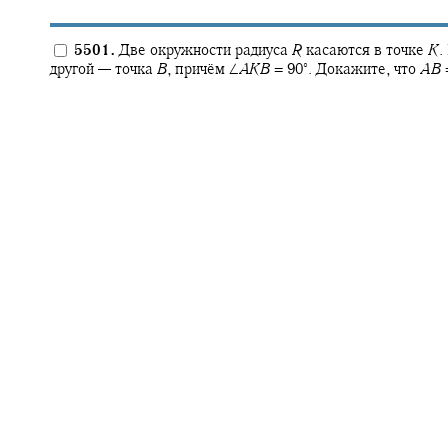
5501.
Две окружности радиуса
R
касаются в точке
K
.
∘
другой — точка
B
,
причём
∠
A
K
B
= 90‍
.
Докажите, что
A
B