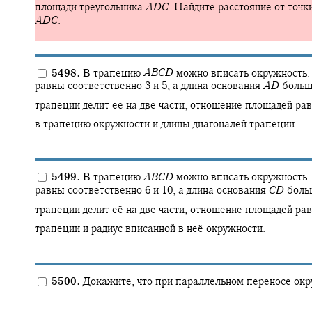
площади треугольника
A
D
C
.
Найдите расстояние от точк
A
D
C
.
5498.
В трапецию
A
B
C
D
можно вписать окружность.
равны соответственно 3 и 5, а длина основания
A
D
больш
трапеции делит её на две части, отношение площадей ра
в трапецию окружности и длины диагоналей трапеции.
5499.
В трапецию
A
B
C
D
можно вписать окружность.
равны соответственно 6 и 10, а длина основания
C
D
боль
трапеции делит её на две части, отношение площадей ра
трапеции и радиус вписанной в неё окружности.
5500.
Докажите, что при параллельном переносе окр