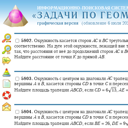
ИНФОРМАЦИОННО-ПОИСКОВАЯ СИСТЕ
«
ЗАДАЧИ ПО ГЕО
«
ЗАДАЧИ ПО ГЕО
графическая версия
(обновление 6 июля 202
5802.
Окружность касается сторон
A
C
и
B
C
треуголь
соответственно. На дуге этой окружности, лежащей вне 
так, что расстояния от неё до продолжений сторон
A
C
и
B
Найдите расстояние от точки
K
до прямой
A
B
.
5803.
Окружность с центром на диагонали
A
C
трапец
вершины
A
и
B
,
касается стороны
C
D
в точке
C
и пересе
√
Найдите площадь трапеции
A
B
C
D
,
если
C
D
= 6‍
13
,
A
E
=
5804.
Окружность с центром на диагонали
A
C
трапец
вершины
A
и
B
,
касается стороны
C
D
в точке
C
и пересе
Найдите площадь трапеции
A
B
C
D
,
если
B
E
= 26,
D
E
= 9‍