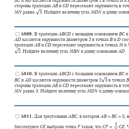
B
C
и
A
D
касаются окружности диаметром 2 в точках
B
и
стороны трапеции
A
B
и
C
D
пересекают окружность в то
√
M
N
равна
3
.
Найдите величину угла
M
D
N
и длину осно
5809.
В трапеции
A
B
C
D
с меньшим основанием
B
C
и
A
D
касаются окружности диаметром 2 в точках
B
и
D
соо
трапеции
A
B
и
C
D
пересекают окружность в точках
M
и
√
2
.
Найдите величину угла
M
B
N
и длину основания
A
D
.
5810.
В трапеции
A
B
C
D
с большим основанием
B
C
и
√
B
C
и
A
D
касаются окружности диаметром
2‍
3
в точках
B
стороны трапеции
A
B
и
C
D
пересекают окружность в то
M
N
равна 3. Найдите величину угла
M
D
N
и длину основ
5811.
Дан треугольник
A
B
C
,
в котором
A
B
=
B
C
= 5,
м
‍ 1
биссектрисе
C
E
выбрана точка
F
такая, что
C
F
= ‍
C
E
.
Ч