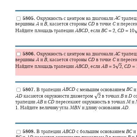
5805.
Окружность с центром на диагонали
A
C
трапец
вершины
A
и
B
,
касается стороны
C
D
в точке
C
и пересе
Найдите площадь трапеции
A
B
C
D
,
если
B
C
= 2,
C
D
= 10‍
5806.
Окружность с центром на диагонали
A
C
трапец
вершины
A
и
B
,
касается стороны
C
D
в точке
C
и пересе
√
Найдите площадь трапеции
A
B
C
D
,
если
A
B
= 5‍
2
,
C
D
= 1
5807.
В трапеции
A
B
C
D
с меньшим основанием
B
C
и
√
A
D
касаются окружности диаметром
2
в точках
B
и
D
со
трапеции
A
B
и
C
D
пересекают окружность в точках
M
и
1. Найдите величину угла
M
B
N
и длину основания
A
D
.
5808.
В трапеции
A
B
C
D
с большим основанием
B
C
и