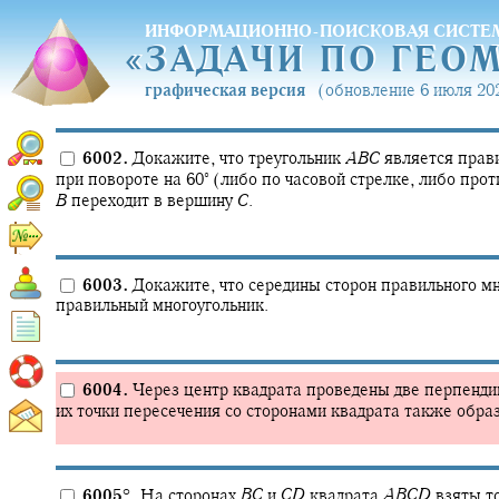
ИНФОРМАЦИОННО-ПОИСКОВАЯ СИСТЕ
«
ЗАДАЧИ ПО ГЕО
«
ЗАДАЧИ ПО ГЕО
графическая версия
(обновление 6 июля 202
6002.
Докажите, что треугольник
A
B
C
является прави
∘
при повороте на
60‍
(либо по часовой стрелке, либо прот
B
переходит в вершину
C
.
6003.
Докажите, что середины сторон правильного м
правильный многоугольник.
6004.
Через центр квадрата проведены две перпенди
их точки пересечения со сторонами квадрата также обра
6005
°
.
На сторонах
B
C
и
C
D
квадрата
A
B
C
D
взяты т