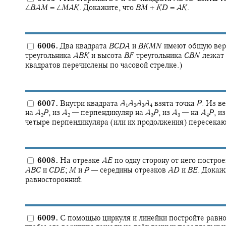
∠
B
A
M
= ∠
M
A
K
.
Докажите, что
B
M
+
K
D
=
A
K
.
6006.
Два квадрата
B
C
D
A
и
B
K
M
N
имеют общую ве
треугольника
A
B
K
и высота
B
F
треугольника
C
B
N
лежат 
квадратов перечислены по часовой стрелке.)
6007.
Внутри квадрата
A
A
A
A
взята точка
P
.
Из в
1
2
3
4
на
A
P
,
из
A
—
перпендикуляр на
A
P
,
из
A
—
на
A
P
,
и
2
2
3
3
4
четыре перпендикуляра (или их продолжения) пересекают
6008.
На отрезке
A
E
по одну сторону от него постро
A
B
C
и
C
D
E
;
M
и
P
—
середины отрезков
A
D
и
B
E
.
Докажи
равносторонний.
6009.
С помощью циркуля и линейки постройте равно