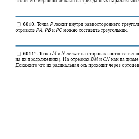
чтобы его вершины лежали на трёх данных параллельны
6010.
Точка
P
лежит внутри равностороннего треуго
отрезков
P
A
,
P
B
и
P
C
можно составить треугольник.
6011
°
.
Точки
M
и
N
лежат на сторонах соответствен
на их продолжениях). На отрезках
B
M
и
C
N
как на диаме
Докажите что их радикальная ось проходит через ортоце