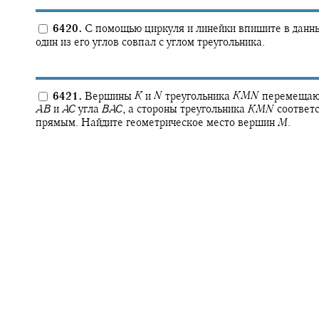
6420.
С помощью циркуля и линейки впишите в данны
один из его углов совпал с углом треугольника.
6421.
Вершины
K
и
N
треугольника
K
M
N
перемещают
A
B
и
A
C
угла
B
A
C
,
а стороны треугольника
K
M
N
соответс
прямым. Найдите геометрическое место вершин
M
.