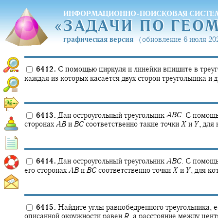
ИНФОРМАЦИОННО-ПОИСКОВАЯ СИСТЕ
«
ЗАДАЧИ ПО ГЕО
«
ЗАДАЧИ ПО ГЕО
графическая версия
(обновление 6 июля 202
6412.
С помощью циркуля и линейки впишите в треуг
каждая из которых касается двух сторон треугольника и 
6413.
Дан остроугольный треугольник
A
B
C
.
С помощью
сторонах
A
B
и
B
C
соответственно такие точки
X
и
Y
,
для 
6414.
Дан остроугольный треугольник
A
B
C
.
С помощью
его сторонах
A
B
и
B
C
соответственно точки
X
и
Y
,
для ко
6415.
Найдите углы равнобедренного треугольника, ес
описанной окружности равен
R
,
а расстояние между цент