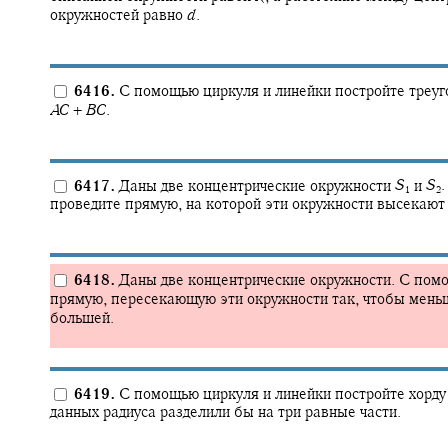
окружностей равно
d
.
6416.
С помощью циркуля и линейки постройте треу
A
C
+
B
C
.
6417.
Даны две концентрические окружности
S
и
S
.
1
2
проведите прямую, на которой эти окружности высекают 
6418.
Даны две концентрические окружности. С помо
прямую, пересекающую эти окружности так, чтобы мень
большей.
6419.
С помощью циркуля и линейки постройте хорду 
данных радиуса разделили бы на три равные части.