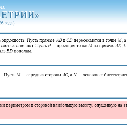
МА
МЕТРИ
И»
МЕТРИ
И»
6 года)
 окружность. Пусть прямые
A
B
и
C
D
пересекаются в точке
M
,
а
соответственно). Пусть
P
—
проекция точки
M
на прямую
A
K
,
L
аль
B
D
пополам.
.
Пусть
M
—
середина стороны
A
C
,
а
N
—
основание биссектрис
ыми периметром и стороной наибольшую высоту, опущенную на эт