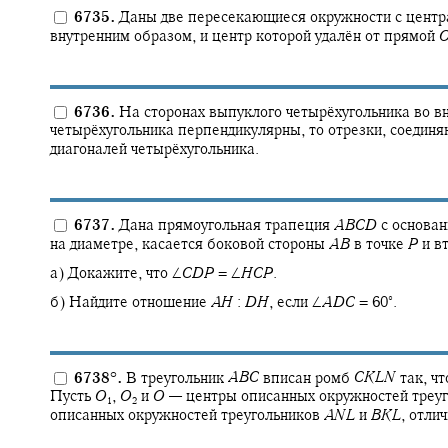
6735.
Даны две пересекающиеся окружности с цент
внутренним образом, и центр которой удалён от прямой
6736.
На сторонах выпуклого четырёхугольника во в
четырёхугольника перпендикулярны, то отрезки, соедин
диагоналей четырёхугольника.
6737.
Дана прямоугольная трапеция
A
B
C
D
с основа
на диаметре, касается боковой стороны
A
B
в точке
P
и в
а) Докажите, что
∠
C
D
P
= ∠
H
C
P
.
∘
б) Найдите отношение
A
H
:
D
H
,
если
∠
A
D
C
= 60‍
.
6738
°
.
В треугольник
A
B
C
вписан ромб
C
K
L
N
так, чт
Пусть
O
,
O
и
O
—
центры описанных окружностей треу
1
2
описанных окружностей треугольников
A
N
L
и
B
K
L
,
отлич