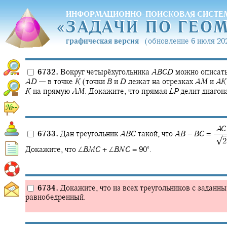
ИНФОРМАЦИОННО-ПОИСКОВАЯ СИСТЕ
«
ЗАДАЧИ ПО ГЕО
«
ЗАДАЧИ ПО ГЕО
графическая версия
(обновление 6 июля 202
6732.
Вокруг четырёхугольника
A
B
C
D
можно описать
A
D
—
в точке
K
(точки
B
и
D
лежат на отрезках
A
M
и
A
K
K
на прямую
A
M
.
Докажите, что прямая
L
P
делит диагон
‍
A
C
6733.
Дан треугольник
A
B
C
такой, что
A
B
−
B
C
= ‍
√
‍ ‍
2
∘
Докажите, что
∠
B
M
C
+ ∠
B
N
C
= 90‍
.
6734.
Докажите, что из всех треугольников с заданн
равнобедренный.