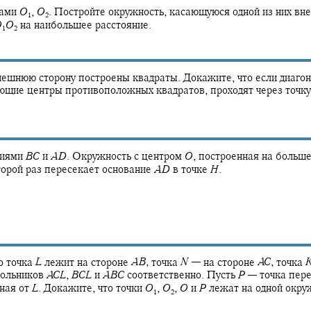
рами
O
,
O
.
Постройте окружность, касающуюся одной из них вне
1
2
O
O
на наибольшее расстояние.
1
2
нешнюю сторону построены квадраты. Докажите, что если диаго
яющие центры противоположных квадратов, проходят через точк
ниями
B
C
и
A
D
.
Окружность с центром
O
,
построенная на больше
торой раз пересекает основание
A
D
в точке
H
.
о точка
L
лежит на стороне
A
B
,
точка
N
—
на стороне
A
C
,
точка
гольников
A
C
L
,
B
C
L
и
A
B
C
соответственно. Пусть
P
—
точка пер
ная от
L
.
Докажите, что точки
O
,
O
,
O
и
P
лежат на одной окру
1
2