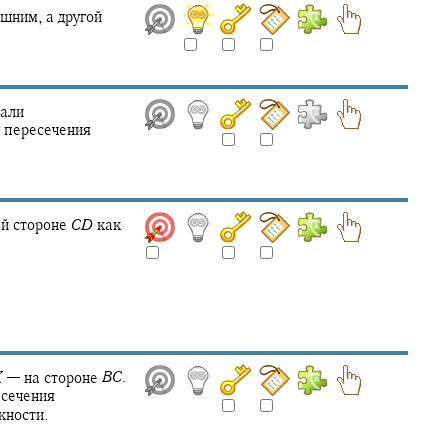
шним, а другой
нали
у пересечения
й стороне
C
D
как
K
—
на стороне
B
C
.
есечения
жности.