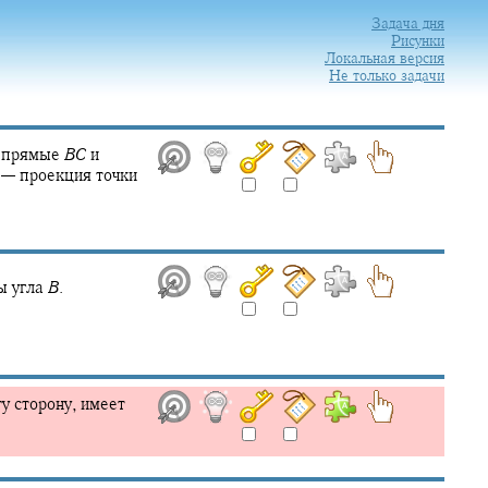
Задача дня
Рисунки
Локальная версия
Не только задачи
 прямые
B
C
и
—
проекция точки
ы угла
B
.
у сторону, имеет