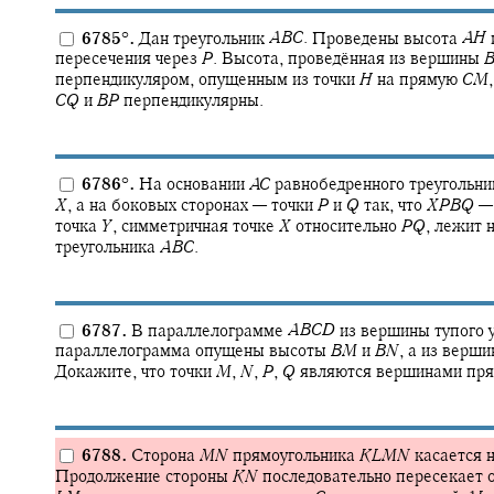
6785
°
.
Дан треугольник
A
B
C
.
Проведены высота
A
H
пересечения через
P
.
Высота, проведённая из вершины
перпендикуляром, опущенным из точки
H
на прямую
C
M
,
C
Q
и
B
P
перпендикулярны.
6786
°
.
На основании
A
C
равнобедренного треугольн
X
,
а на боковых сторонах — точки
P
и
Q
так, что
X
P
B
Q
—
точка
Y
,
симметричная точке
X
относительно
P
Q
,
лежит н
треугольника
A
B
C
.
6787.
В параллелограмме
A
B
C
D
из вершины тупого 
параллелограмма опущены высоты
B
M
и
B
N
,
а из верш
Докажите, что точки
M
,
N
,
P
,
Q
являются вершинами пря
6788.
Сторона
M
N
прямоугольника
K
L
M
N
касается 
Продолжение стороны
K
N
последовательно пересекает 