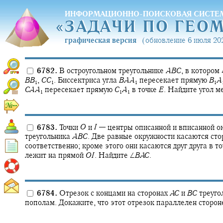
ИНФОРМАЦИОННО-ПОИСКОВАЯ СИСТЕ
«
ЗАДАЧИ ПО ГЕО
«
ЗАДАЧИ ПО ГЕО
графическая версия
(обновление 6 июля 202
6782.
В остроугольном треугольнике
A
B
C
,
в котором
B
B
,
C
C
.
Биссектриса угла
B
A
A
пересекает прямую
B
A
1
1
1
1
C
A
A
пересекает прямую
C
A
в точке
E
.
Найдите угол 
1
1
1
6783.
Точки
O
и
I
—
центры описанной и вписанной о
треугольника
A
B
C
.
Две равные окружности касаются ст
соответственно; кроме этого они касаются друг друга в т
лежит на прямой
O
I
.
Найдите
∠
B
A
C
.
6784.
Отрезок с концами на сторонах
A
C
и
B
C
треуго
пополам. Докажите, что этот отрезок параллелен сторо