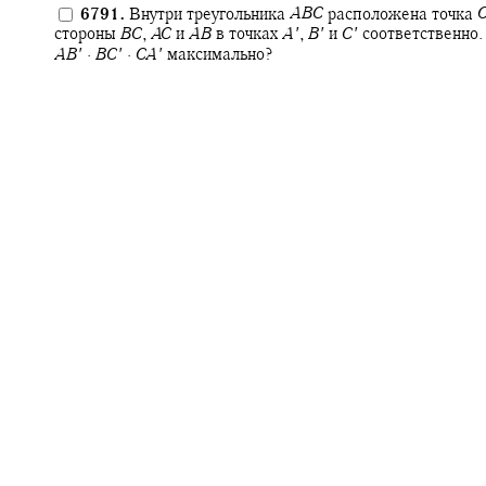
6791.
Внутри треугольника
A
B
C
расположена точка
стороны
B
C
,
A
C
и
A
B
в точках
A
′
,
B
′
и
C
′
соответственно.
A
B
′
·
B
C
′
·
C
A
′
максимально?