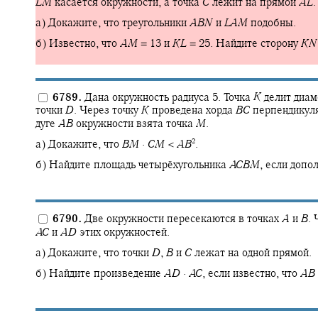
L
M
касается окружности, а точка
C
лежит на прямой
A
L
.
а) Докажите, что треугольники
A
B
N
и
L
A
M
подобны.
б) Известно, что
A
M
= 13
и
K
L
= 25.
Найдите сторону
K
N
6789.
Дана окружность радиуса 5. Точка
K
делит диа
точки
D
.
Через точку
K
проведена хорда
B
C
перпендикул
дуге
A
B
окружности взята точка
M
.
2
а) Докажите, что
B
M
·
C
M
<
A
B
.
б) Найдите площадь четырёхугольника
A
C
B
M
,
если допол
6790.
Две окружности пересекаются в точках
A
и
B
.
Ч
A
C
и
A
D
этих окружностей.
а) Докажите, что точки
D
,
B
и
C
лежат на одной прямой.
б) Найдите произведение
A
D
·
A
C
,
если известно, что
A
B