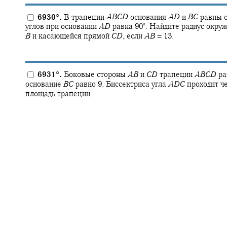
6930
°
.
В трапеции
A
B
C
D
основания
A
D
и
B
C
равны с
∘
углов при основании
A
D
равна
90‍
.
Найдите радиус окруж
B
и касающейся прямой
C
D
,
если
A
B
= 13.
6931
°
.
Боковые стороны
A
B
и
C
D
трапеции
A
B
C
D
ра
основание
B
C
равно 9. Биссектриса угла
A
D
C
проходит ч
площадь трапеции.