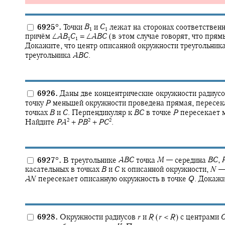
6925
°
.
Точки
B
и
C
лежат на сторонах соответствен
1
1
причём
∠
A
B
C
= ∠
A
B
C
(в этом случае говорят, что пря
1
1
Докажите, что центр описанной окружности треугольник
треугольника
A
B
C
.
6926.
Даны две концентрические окружности радиус
точку
P
меньшей окружности проведена прямая, пересе
точках
B
и
C
.
Перпендикуляр к
B
C
в точке
P
пересекает 
2
2
2
Найдите
P
A
+
P
B
+
P
C
.
6927
°
.
В треугольнике
A
B
C
точка
M
—
середина
B
C
,
касательных в точках
B
и
C
к описанной окружности,
N
—
A
N
пересекает описанную окружность в точке
Q
.
Докажи
6928.
Окружности радиусов
r
и
R
(
r
<
R
)
с центрами