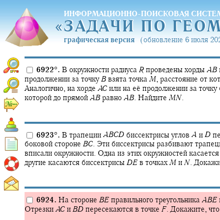
ИНФОРМАЦИОННО-ПОИСКОВАЯ СИСТЕ
«
ЗАДАЧИ ПО ГЕО
«
ЗАДАЧИ ПО ГЕО
графическая версия
(обновление 6 июля 202
6922
°
.
В окружности радиуса
R
проведены хорды
A
B
продолжении за точку
B
взята точка
M
,
расстояние от ко
Аналогично, на хорде
A
C
или на её продолжении за точку
которой до прямой
A
B
равно
A
B
.
Найдите
M
N
.
6923
°
.
В трапеции
A
B
C
D
биссектрисы углов
A
и
D
пе
боковой стороне
B
C
.
Эти биссектрисы разбивают трапеци
вписали окружности. Одна из этих окружностей касаетс
другие касаются биссектрисы
D
E
в точках
M
и
N
.
Докажи
6924.
На стороне
B
E
правильного треугольника
A
B
E
Отрезки
A
C
и
B
D
пересекаются в точке
F
.
Докажите, чт