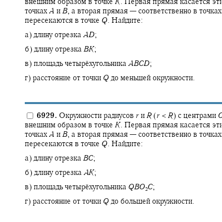
внешним образом в точке
K
.
Первая прямая касается эти
точках
A
и
B
,
а вторая прямая — соответственно в точка
пересекаются в точке
Q
.
Найдите:
а) длину отрезка
A
D
;
б) длину отрезка
B
K
;
в) площадь четырёхугольника
A
B
C
D
;
г) расстояние от точки
Q
до меньшей окружности.
6929.
Окружности радиусов
r
и
R
(
r
<
R
)
с центрами
внешним образом в точке
K
.
Первая прямая касается эти
точках
A
и
B
,
а вторая прямая — соответственно в точка
пересекаются в точке
Q
.
Найдите:
а) длину отрезка
B
C
;
б) длину отрезка
A
K
;
в) площадь четырёхугольника
Q
B
O
C
;
2
г) расстояние от точки
Q
до большей окружности.