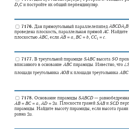
1
1
1
1
D
C
и постройте их общий перпендикуляр.
1
7176.
Дан прямоугольный параллелепипед
A
B
C
D
A
B
1
проведена плоскость, параллельная прямой
A
C
.
Найдите 
плоскостью
A
B
C
,
если
A
B
=
a
,
B
C
=
b
,
C
C
=
c
.
1
7177.
В треугольной пирамиде
S
A
B
C
высота
S
O
прох
вписанного в основание
A
B
C
пирамиды. Известно, что
∠
площади треугольника
A
O
B
к площади треугольника
A
B
C
7178.
Основание пирамиды
S
A
B
C
D
—
равнобедренна
A
B
=
B
C
=
a
,
A
D
= 2
a
.
Плоскости граней
S
A
B
и
S
C
D
перп
пирамиды. Найдите высоту пирамиды, если высота гран
равна
2
a
.