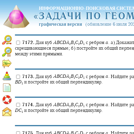
ИНФОРМАЦИОННО-ПОИСКОВАЯ СИСТЕ
«
ЗАДАЧИ ПО ГЕО
«
ЗАДАЧИ ПО ГЕО
графическая версия
(обновление 6 июля 202
7172.
Дан куб
A
B
C
D
A
B
C
D
с ребром
a
.
а) Докажит
1
1
1
1
скрещивающиеся прямые; б) постройте их общий перпенд
между этими прямыми.
7173.
Дан куб
A
B
C
D
A
B
C
D
с ребром
a
.
Найдите р
1
1
1
1
B
D
и постройте их общий перпендикуляр.
1
7174.
Дан куб
A
B
C
D
A
B
C
D
с ребром
a
.
Найдите р
1
1
1
1
D
C
и постройте их общий перпендикуляр.
1
7175.
Дан куб
A
B
C
D
A
B
C
D
с ребром
a
.
Найдите р