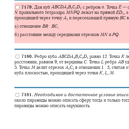
7179.
Дан куб
A
B
C
D
A
B
C
D
с ребром
a
.
Точка
E
—
с
1
1
1
1
N
правильного тетраэдра
M
N
P
Q
лежат на прямой
E
D
,
а
1
проходящей через точку
A
и пересекающей прямую
B
C
в
1
а) отношение
B
R
:
B
C
;
б) расстояние между серединами отрезков
M
N
и
P
Q
.
7180.
Ребро куба
A
B
C
D
A
B
C
D
равно 12. Точка
K
л
1
1
1
1
расстоянии, равном 9, от вершины
C
.
Точка
L
ребра
A
B
уд
5. Точка
M
делит отрезок
A
C
в отношении
1 : 3,
считая о
1
1
куба плоскостью, проходящей через точки
K
,
L
,
M
.
7181.
Необходимое и достаточное условие вписа
около пирамиды можно описать сферу тогда и только тогд
пирамиды можно описать окружность.