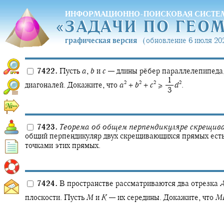
ИНФОРМАЦИОННО-ПОИСКОВАЯ СИСТЕ
«
ЗАДАЧИ ПО ГЕО
«
ЗАДАЧИ ПО ГЕО
графическая версия
(обновление 6 июля 202
7422.
Пусть
a
,
b
и
c
—
длины рёбер параллелепипеда
‍ 1
2
2
2
2
диагоналей. Докажите, что
a
+
b
+
c
≥ ‍
d
.
‍ 3
7423.
Теорема об общем перпендикуляре скрещив
общий перпендикуляр двух скрещивающихся прямых есть
точками этих прямых.
7424.
В пространстве рассматриваются два отрезка
плоскости. Пусть
M
и
K
—
их середины. Докажите, что
M