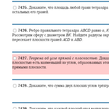
7425.
Докажите, что площадь любой грани тетраэдра
остальных его граней.
7426.
Ребро правильного тетраэдра
A
B
C
D
равно
a
,
K
Рассмотрим сферу с диаметром
B
K
.
Найдите радиусы окр
пересекает плоскости граней
A
C
D
и
A
B
D
.
7427.
Теорема об угле прямой с плоскостью.
Докаж
плоскостью есть наименьший из углов, образованных эт
прямыми плоскости.
7428.
Докажите, что сумма двух плоских углов трёхгр
7429.
Докажите, что каждый плоский угол выпуклого